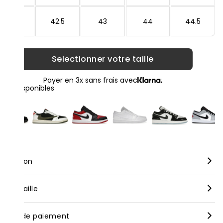
42
42.5
43
44
44.5
Selectionner votre taille
Payer en 3x sans frais avec
loris disponibles
scription
rque :
Nike
nseil taille
dèle :
Air Jordan 1 Low Marina Blue
us vous conseillons de prendre votre taille habituelle pour nos
yens de paiement
oduits neufs, bien que celle-ci puisse varier selon les marques.