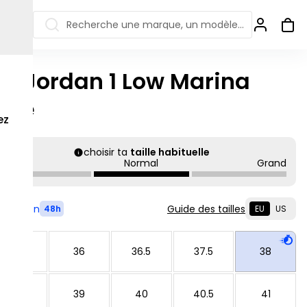
Recherche une marque, un modèle…
ir Jordan 1 Low Marina
ew Balance 550
Salomon
lue
 Jordan
ew Balance 1906
Off-white
ez
s colorées
ew Balance
Ugg
906R
choisir ta
taille habituelle
Asics Gel
Petit
Normal
Grand
ew Balance
002R
ew Balance 9060
Livré en
Guide des tailles
48h
EU
US
35.5
36
36.5
37.5
38
38.5
39
40
40.5
41