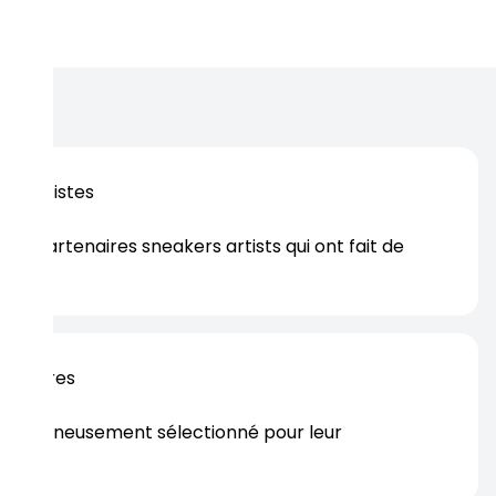
os artistes
es partenaires sneakers artists qui ont fait de
er.
rtenaires
s soigneusement sélectionné pour leur
rtise.