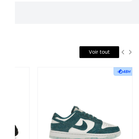
Voir tout
48H