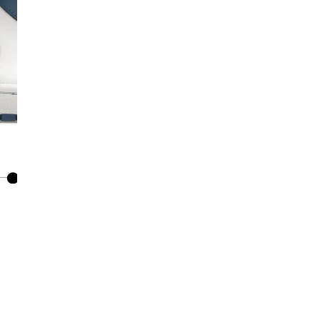
Co
De
Ma
Co
Mo
No
Mo
pr