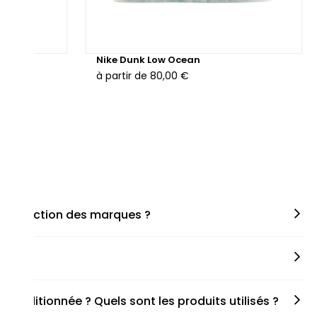
hunder
Nike Dunk Low Ocean
à partir de
80,00 €
en fonction des marques ?
miner la taille appropriée, que ce soit une taille en
s spécifiques de chaque paire.
onditionnée ? Quels sont les produits utilisés ?