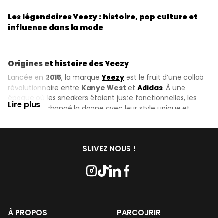
Les légendaires Yeezy : histoire, pop culture et
influence dans la mode
Origines et histoire des
Yeezy
Lancée en
2015
, la marque
Yeezy
est le fruit d’une collab
révolutionnaire entre
Kanye West
et
Adidas
. À une
époque où les sneakers étaient juste fonctionnelles, les
Lire plus
Yeezy
ont changé la donne avec leur style unique et
avant-gardiste. Dès leur sortie, les
Yeezy
Boost 750
ont
fait sensation avec leur design audacieux et leurs
matériaux innovants. Cette collab a propulsé
Kanye West
SUIVEZ NOUS !
au rang de designer influent dans l'industrie de la mode.
Le modèle
Yeezy Boost 350
Les
Yeezy
Boost 350
, c'est pas juste des sneakers, c'est
une révolution. Imaginées par
Kanye West
et l’équipe de
design d’
Adidas
, ces kicks ont redéfini les standards des
sneakers. Leur silhouette minimaliste, leur confort inégalé
À PROPOS
PARCOURIR
grâce à la technologie
Boost
et leurs coloris uniques ont