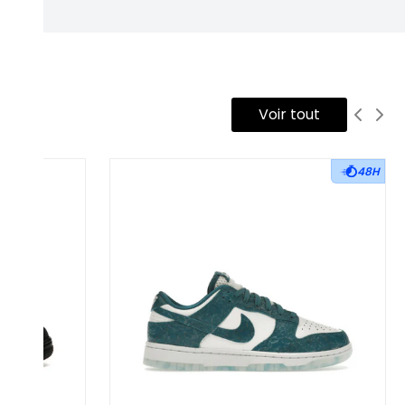
Voir tout
48H