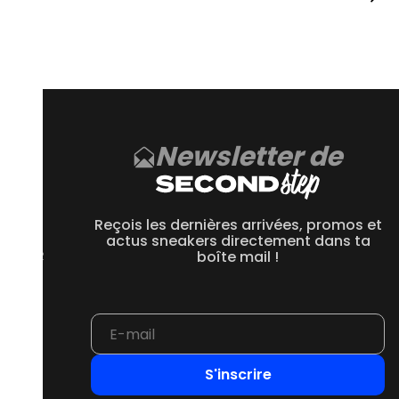
 une marque française et naturelle réputée.
arques d’usures, cela dépend de la condition de la paire
 sur Second Step sont reconditionnées et nettoyées avant leur
Newsletter de
CE
 550
Reçois les dernières arrivées, promos et
 1906R
actus sneakers directement dans ta
 2002R
boîte mail !
 9060
S'inscrire