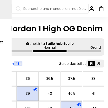
Recherche une marque, un modèle…
ir Jordan 1 High OG Denim
ew Balance 550
Salomon
 Jordan
ew Balance 1906
Off-white
ez
choisir ta
taille habituelle
Petit
Normal
Grand
s colorées
ew Balance
Ugg
906R
Asics Gel
ew Balance
Livré en
Guide des tailles
48h
EU
US
002R
ew Balance 9060
35.5
36
36.5
37.5
38
38.5
39
40
40.5
41