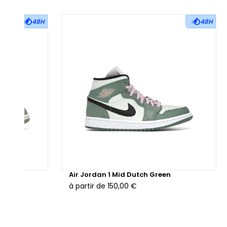
48H
48H
 semelle intermédiaire blanche assure confort et amorti,
ndis que la semelle extérieure en caoutchouc bleu complète
rmonieusement l’ensemble tout en garantissant une
hérence optimale. Fidèle au design OG de 1985 imaginé par
ter Moore, cette itération se distingue par l'utilisation de
tériaux textiles non conventionnels qui lui donnent une
entité forte et un ancrage mode affirmé.
sponible également en version reconditionnée, cette paire
nserve toute sa qualité tout en offrant une alternative plus
spectueuse de l'environnement, permettant à chacun de
ire un choix plus durable sans compromettre le style et la
e Grey
Air Jordan 1 Mid Dutch Green
rformance.
à partir de
150,00 €