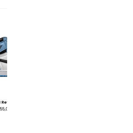
La
ta
ha
ad
Pe
ma
id
Di
co
re
fa
1 Retro High University Blue
Air Jordan 1 Mid Light Smok
pe
Anthracite
155,00 €
à partir de
100,00 €