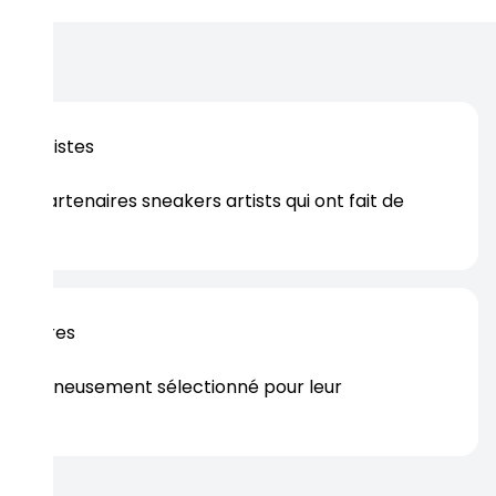
os artistes
es partenaires sneakers artists qui ont fait de
er.
rtenaires
s soigneusement sélectionné pour leur
rtise.