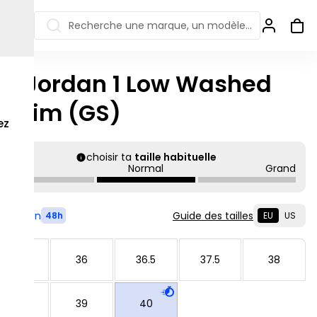
Recherche une marque, un modèle…
ir Jordan 1 Low Washed
ew Balance 550
Salomon
enim (GS)
 Jordan
ew Balance 1906
Off-white
ez
s colorées
ew Balance
Ugg
906R
choisir ta
taille habituelle
Asics Gel
Petit
Normal
Grand
ew Balance
002R
ew Balance 9060
Livré en
Guide des tailles
48h
EU
US
35.5
36
36.5
37.5
38
38.5
39
40