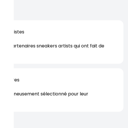
os artistes
es partenaires sneakers artists qui ont fait de
er.
rtenaires
s soigneusement sélectionné pour leur
rtise.