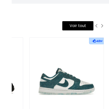
Voir tout
48H