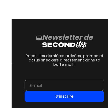
arques d’usures, cela dépend de la condition de la paire
 sur Second Step sont reconditionnées et nettoyées avant leur
Newsletter de
CE
 550
Reçois les dernières arrivées, promos et
 1906R
actus sneakers directement dans ta
 2002R
boîte mail !
 9060
S'inscrire