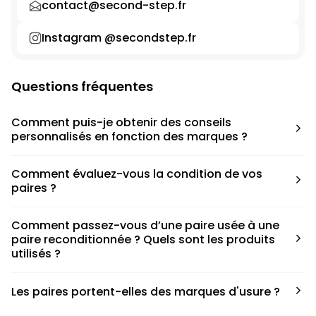
contact@second-step.fr
Instagram @secondstep.fr
Questions fréquentes
Comment puis-je obtenir des conseils
personnalisés en fonction des marques ?
Chaque modèle est accompagné d’un conseil pratique
Comment évaluez-vous la condition de vos
pour déterminer la taille appropriée, que ce soit une taille
paires ?
en dessous, au-dessus ou correspondant à votre taille
habituelle.
Nous avons élaboré une grille de notation basée sur les
Comment passez-vous d’une paire usée à une
défauts spécifiques de chaque paire.
paire reconditionnée ? Quels sont les produits
utilisés ?
Nous collaborons avec des partenaires sneakers artists qui
Les paires portent-elles des marques d'usure ?
ont fait de cette passion leur métier afin de reconditionner
les paires. Le processus de nettoyage fait appel à divers