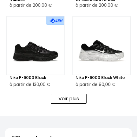
glissantes.
à partir de
200,00 €
à partir de
200,00 €
Disponible en version neuve et reconditionnée, chaque
48H
paire d'Timberland 6" Black Boot est minutieusement
contrôlée pour garantir une qualité irréprochable. Ce
modèle est parfait pour ceux qui recherchent une
chaussure durable, performante et élégante, idéale pour
affronter la météo ou compléter un look streetwear.
Nike P-6000 Black
Nike P-6000 Black White
à partir de
130,00 €
à partir de
90,00 €
Voir plus