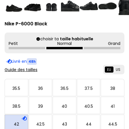
Nike P-6000 Black
choisir ta
taille habituelle
Petit
Normal
Grand
Livré en
48h
Guide des tailles
EU
US
35.5
36
36.5
37.5
38
38.5
39
40
40.5
41
42
42.5
43
44
44.5