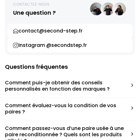
CONTACTEZ-NOUS
Une question ?
contact@second-step.fr
Instagram @secondstep.fr
Questions fréquentes
Comment puis-je obtenir des conseils
personnalisés en fonction des marques ?
Chaque modèle est accompagné d’un conseil pratique
Comment évaluez-vous la condition de vos
pour déterminer la taille appropriée, que ce soit une taille
paires ?
en dessous, au-dessus ou correspondant à votre taille
habituelle.
Nous avons élaboré une grille de notation basée sur les
Comment passez-vous d’une paire usée à une
défauts spécifiques de chaque paire.
paire reconditionnée ? Quels sont les produits