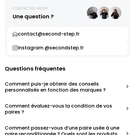
CONTACTEZ-NOUS
Une question ?
contact@second-step.fr
Instagram @secondstep.fr
Questions fréquentes
Comment puis-je obtenir des conseils
personnalisés en fonction des marques ?
Chaque modèle est accompagné d’un conseil pratique
Comment évaluez-vous la condition de vos
pour déterminer la taille appropriée, que ce soit une taille
paires ?
en dessous, au-dessus ou correspondant à votre taille
habituelle.
Nous avons élaboré une grille de notation basée sur les
Comment passez-vous d’une paire usée à une
défauts spécifiques de chaque paire.
paire reconditionnée ? Quels sont les produits