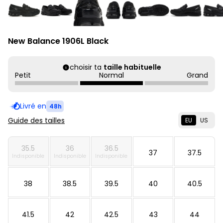
New Balance 1906L Black
choisir ta
taille habituelle
Petit
Normal
Grand
Livré en
48h
Guide des tailles
EU
US
35.5
36
36.5
37
37.5
Indisponible
Indisponible
Indisponible
38
38.5
39.5
40
40.5
41.5
42
42.5
43
44