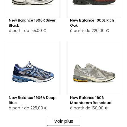
Black se distingue par son aspect minimaliste et versatile.
Que ce soit pour un look quotidien ou un événement plus
habillé, cette paire s'adapte à toutes les situations avec
New Balance 1906R Silver
New Balance 1906L Rich
style.
Black
Oak
à partir de
155,00 €
à partir de
220,00 €
🎨 Une sneaker incontournable pour les amateurs de
qualité
La New Balance 1906L Black est conçue pour ceux qui
apprécient la qualité et la performance, tout en désirant
une chaussure au design épuré et sophistiqué. Parfaite
pour les amateurs de sneakers qui recherchent un modèle
fiable, élégant et performant.
New Balance 1906A Deep
New Balance 1906
Blue
Moonbeam Raincloud
à partir de
225,00 €
à partir de
150,00 €
Voir plus