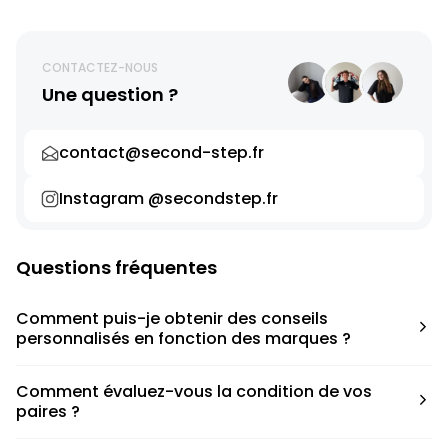
CONTACTEZ-NOUS
Une question ?
contact@second-step.fr
Instagram @secondstep.fr
Questions fréquentes
Comment puis-je obtenir des conseils
personnalisés en fonction des marques ?
Chaque modèle est accompagné d’un conseil pratique
Comment évaluez-vous la condition de vos
pour déterminer la taille appropriée, que ce soit une taille
paires ?
en dessous, au-dessus ou correspondant à votre taille
habituelle.