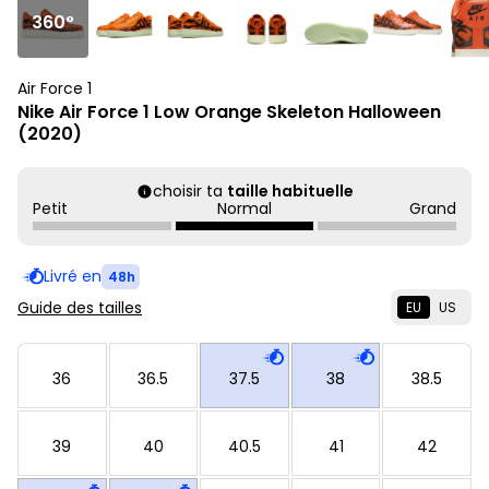
360°
Air Force 1
Nike Air Force 1 Low Orange Skeleton Halloween
(2020)
choisir ta
taille habituelle
Petit
Normal
Grand
Livré en
48h
Guide des tailles
EU
US
36
36.5
37.5
38
38.5
39
40
40.5
41
42