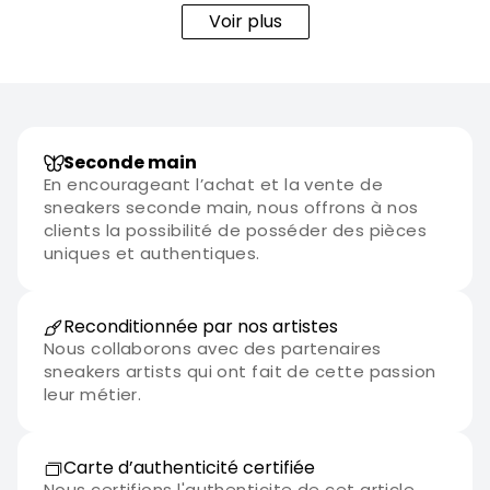
votre tenue. Joyeux Halloween ! 🧙‍♀️🎃👻
Voir plus
Seconde main
En encourageant l’achat et la vente de
sneakers seconde main, nous offrons à nos
clients la possibilité de posséder des pièces
uniques et authentiques.
Reconditionnée par nos artistes
Nous collaborons avec des partenaires
sneakers artists qui ont fait de cette passion
leur métier.
Carte d’authenticité certifiée
Nous certifions l'authenticite de cet article