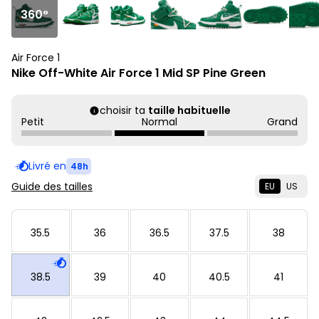
360°
Air Force 1
Nike Off-White Air Force 1 Mid SP Pine Green
choisir ta
taille habituelle
Petit
Normal
Grand
Livré en
48h
Guide des tailles
EU
US
35.5
36
36.5
37.5
38
38.5
39
40
40.5
41