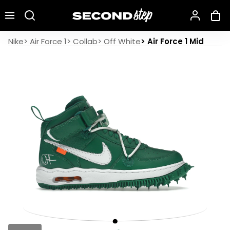
Recherche une marque, un modèle…
Nike Off-White Air Force 1 Mid SP Pine Green
Nike
>
Air Force 1
>
Collab
>
Off White
>
Air Force 1 Mid