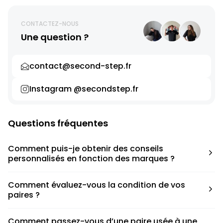
CONTACTEZ-NOUS
Une question ?
contact@second-step.fr
Instagram @secondstep.fr
Questions fréquentes
Comment puis-je obtenir des conseils
personnalisés en fonction des marques ?
Chaque modèle est accompagné d’un conseil pratique
Comment évaluez-vous la condition de vos
pour déterminer la taille appropriée, que ce soit une taille
paires ?
en dessous, au-dessus ou correspondant à votre taille
habituelle.
Nous avons élaboré une grille de notation basée sur les
Comment passez-vous d’une paire usée à une