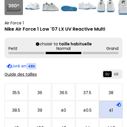
360°
Air Force 1
Nike Air Force 1 Low '07 LX UV Reactive Multi
choisir ta
taille habituelle
Petit
Normal
Grand
Livré en
48h
Guide des tailles
EU
US
35.5
36
36.5
37.5
38
38.5
39
40
40.5
41