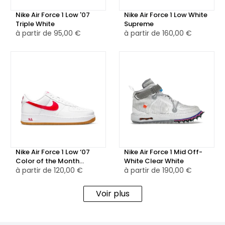
transformation de couleur est temporaire et s'estompe
après environ 8 heures d'utilisation, ramenant la chaussure
Nike Air Force 1 Low '07
Nike Air Force 1 Low White
Triple White
Supreme
à sa couleur d'origine.
à partir de
95,00 €
à partir de
160,00 €
Nike Air Force 1 Low ‘07
Nike Air Force 1 Mid Off-
Color of the Month
White Clear White
University Red Gum
à partir de
120,00 €
à partir de
190,00 €
Voir plus