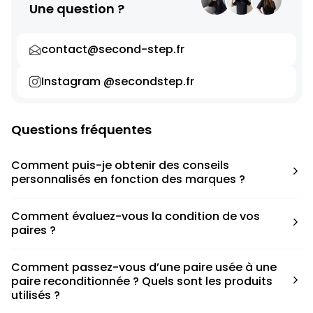
Une question ?
contact@second-step.fr
Instagram @secondstep.fr
Questions fréquentes
Comment puis-je obtenir des conseils
personnalisés en fonction des marques ?
Chaque modèle est accompagné d’un conseil pratique
Comment évaluez-vous la condition de vos
pour déterminer la taille appropriée, que ce soit une taille
paires ?
en dessous, au-dessus ou correspondant à votre taille
habituelle.
Nous avons élaboré une grille de notation basée sur les
Comment passez-vous d’une paire usée à une
défauts spécifiques de chaque paire.
paire reconditionnée ? Quels sont les produits
utilisés ?