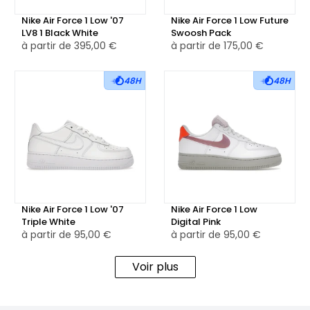
de l'Air Force 1. Ce choix de couleur ajoute une dimension
Nike Air Force 1 Low '07
Nike Air Force 1 Low Future
moderne tout en rendant hommage à la diversité
LV8 1 Black White
Swoosh Pack
culturelle mondiale.
à partir de
395,00 €
à partir de
175,00 €
💎Fabriquée avec des matériaux premium et une
48H
48H
construction solide, cette chaussure offre un confort
supérieur grâce à sa semelle intermédiaire en mousse et
son unité Air-Sole pour un amorti optimal. La semelle
extérieure en caoutchouc assure une adhérence fiable et
une durabilité à toute épreuve.
👕Polyvalente et adaptée à tous les styles, la Nike Air Force 1
Nike Air Force 1 Low '07
Nike Air Force 1 Low
Low '07 LV8 Worldwide Pack Black Flash Crimson est un
Triple White
Digital Pink
à partir de
95,00 €
à partir de
95,00 €
choix parfait pour ceux qui recherchent une sneaker à la
fois emblématique et contemporaine, idéale pour
Voir plus
compléter n'importe quelle tenue avec un flair
international.