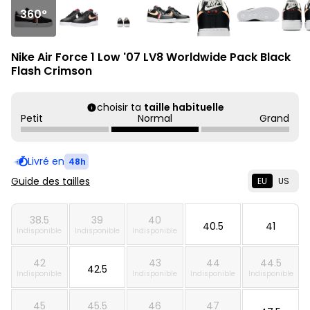
360°
Nike Air Force 1 Low '07 LV8 Worldwide Pack Black
Flash Crimson
choisir ta
taille habituelle
Petit
Normal
Grand
Livré en
48h
Guide des tailles
EU
US
38.5
39
40
40.5
41
Indisponible
Indisponible
Indisponible
42
43
44
44.5
42.5
Indisponible
Indisponible
Indisponible
Indisponible
45
45.5
46
47