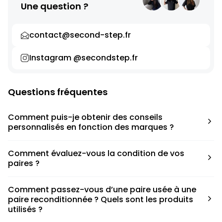
Une question ?
contact@second-step.fr
Instagram @secondstep.fr
Questions fréquentes
Comment puis-je obtenir des conseils
personnalisés en fonction des marques ?
Chaque modèle est accompagné d’un conseil pratique
Comment évaluez-vous la condition de vos
pour déterminer la taille appropriée, que ce soit une taille
paires ?
en dessous, au-dessus ou correspondant à votre taille
habituelle.
Nous avons élaboré une grille de notation basée sur les
Comment passez-vous d’une paire usée à une
défauts spécifiques de chaque paire.
paire reconditionnée ? Quels sont les produits
utilisés ?