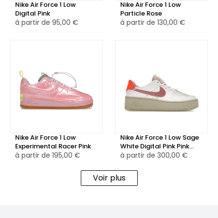
Nike Air Force 1 Low
Nike Air Force 1 Low
Digital Pink
Particle Rose
👕 Polyvalent et audacieux, le Nike Air Force 1 Low Pink Blast
à partir de
95,00 €
à partir de
130,00 €
est idéal pour compléter une tenue décontractée ou pour
ajouter une touche de couleur vive à une tenue plus
habillée. Que ce soit pour le quotidien ou pour des
occasions spéciales, cette sneaker combine style et
confort, en faisant une pièce essentielle dans la garde-
robe de toute passionnée de sneakers.
Nike Air Force 1 Low
Nike Air Force 1 Low Sage
Experimental Racer Pink
White Digital Pink Pink
à partir de
195,00 €
Foam
à partir de
300,00 €
Voir plus