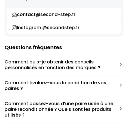
contact@second-step.fr
Instagram @secondstep.fr
Questions fréquentes
Comment puis-je obtenir des conseils
personnalisés en fonction des marques ?
Chaque modèle est accompagné d’un conseil pratique
Comment évaluez-vous la condition de vos
pour déterminer la taille appropriée, que ce soit une taille
paires ?
en dessous, au-dessus ou correspondant à votre taille
habituelle.
Nous avons élaboré une grille de notation basée sur les
Comment passez-vous d’une paire usée à une
défauts spécifiques de chaque paire.
paire reconditionnée ? Quels sont les produits
utilisés ?
Nous collaborons avec des partenaires sneakers artists qui