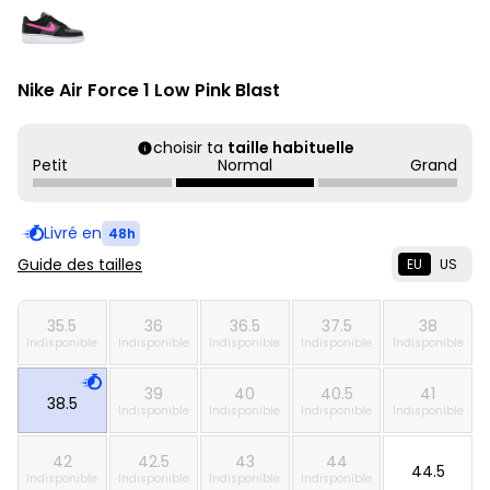
Nike Air Force 1 Low Pink Blast
choisir ta
taille habituelle
Petit
Normal
Grand
Livré en
48h
Guide des tailles
EU
US
35.5
36
36.5
37.5
38
Indisponible
Indisponible
Indisponible
Indisponible
Indisponible
39
40
40.5
41
38.5
Indisponible
Indisponible
Indisponible
Indisponible
42
42.5
43
44
44.5
Indisponible
Indisponible
Indisponible
Indisponible