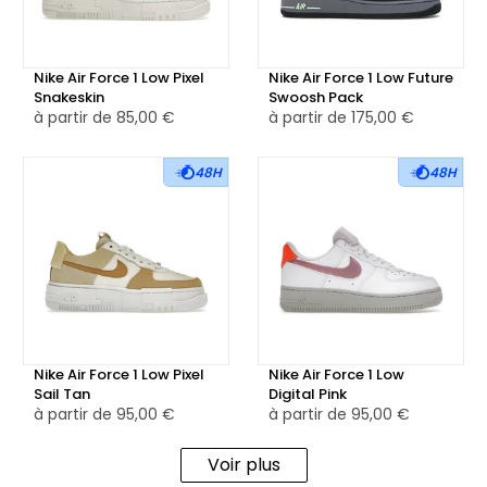
l'unité Air-Sole au talon pour un confort optimal et un
amorti léger.
Nike Air Force 1 Low Pixel
Nike Air Force 1 Low Future
💎 Doté d'une semelle extérieure en caoutchouc robuste
Snakeskin
Swoosh Pack
avec motif gaufré, le Nike Air Force 1 Low Iridescent Pixel
à partir de
85,00 €
à partir de
175,00 €
Swoosh offre une traction fiable sur diverses surfaces,
assurant durabilité et performance à chaque pas.
48H
48H
👕 Polyvalent et contemporain, le Nike Air Force 1 Low
Iridescent Pixel Swoosh est parfait pour compléter une
tenue décontractée ou pour ajouter une touche de style
unique à une tenue plus habillée. Que ce soit pour le
quotidien ou pour les occasions spéciales, cette sneaker
combine esthétique innovante et confort exceptionnel,
Nike Air Force 1 Low Pixel
Nike Air Force 1 Low
captivant les passionnés de sneakers avec son design
Sail Tan
Digital Pink
à partir de
95,00 €
à partir de
95,00 €
distinctif et ses détails captivants.
Voir plus