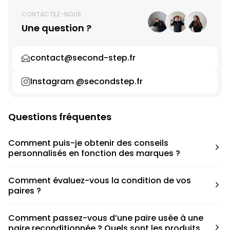
CONTACTEZ-NOUS
Une question ?
contact@second-step.fr
Instagram @secondstep.fr
Questions fréquentes
Comment puis-je obtenir des conseils
personnalisés en fonction des marques ?
Chaque modèle est accompagné d’un conseil pratique
Comment évaluez-vous la condition de vos
pour déterminer la taille appropriée, que ce soit une taille
paires ?
en dessous, au-dessus ou correspondant à votre taille
habituelle.
Nous avons élaboré une grille de notation basée sur les
Comment passez-vous d’une paire usée à une
défauts spécifiques de chaque paire.
paire reconditionnée ? Quels sont les produits