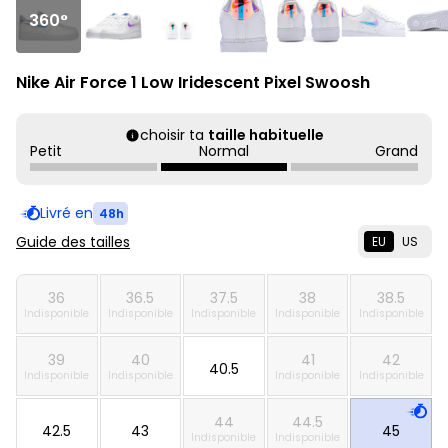
360°
Nike Air Force 1 Low Iridescent Pixel Swoosh
choisir ta
taille habituelle
Petit
Normal
Grand
Livré en
48h
Guide des tailles
EU
US
36
36.5
37.5
38
38.5
Indisponible
Indisponible
Indisponible
Indisponible
Indisponible
39
40
41
42
40.5
Indisponible
Indisponible
Indisponible
Indisponible
44
44.5
42.5
43
45
Indisponible
Indisponible