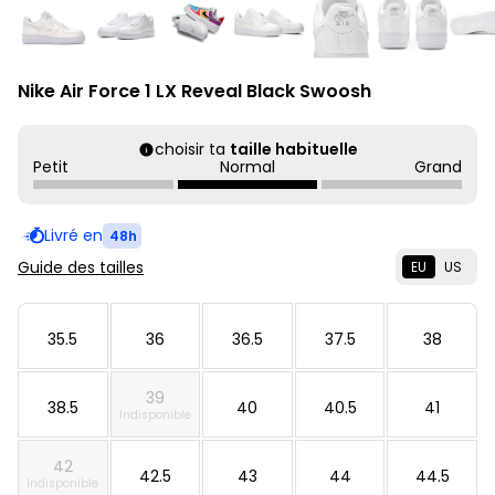
Nike Air Force 1 LX Reveal Black Swoosh
choisir ta
taille habituelle
Petit
Normal
Grand
Livré en
48h
Guide des tailles
EU
US
35.5
36
36.5
37.5
38
39
38.5
40
40.5
41
Indisponible
42
42.5
43
44
44.5
Indisponible