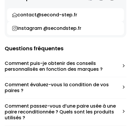
contact@second-step.fr
Instagram @secondstep.fr
Questions fréquentes
Comment puis-je obtenir des conseils
personnalisés en fonction des marques ?
Chaque modèle est accompagné d’un conseil pratique
Comment évaluez-vous la condition de vos
pour déterminer la taille appropriée, que ce soit une taille
paires ?
en dessous, au-dessus ou correspondant à votre taille
habituelle.
Nous avons élaboré une grille de notation basée sur les
Comment passez-vous d’une paire usée à une
défauts spécifiques de chaque paire.
paire reconditionnée ? Quels sont les produits
utilisés ?
Nous collaborons avec des partenaires sneakers artists qui