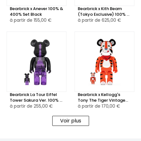
Bearbrick x Anever 100% &
Bearbrick x Kith Beam
400% Set Black
(Tokyo Exclusive) 100% &
à partir de
155,00 €
400% Set
à partir de
625,00 €
Bearbrick La Tour Eiffel
Bearbrick x Kellogg's
Tower Sakura Ver. 100% &
Tony The Tiger Vintage
400% Set
à partir de
255,00 €
Ver. 100% & 400% Set
à partir de
170,00 €
Voir plus