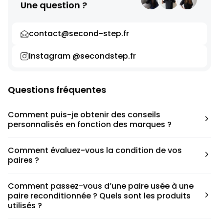
Une question ?
contact@second-step.fr
Instagram @secondstep.fr
Questions fréquentes
Comment puis-je obtenir des conseils
personnalisés en fonction des marques ?
Chaque modèle est accompagné d’un conseil pratique
Comment évaluez-vous la condition de vos
pour déterminer la taille appropriée, que ce soit une taille
paires ?
en dessous, au-dessus ou correspondant à votre taille
habituelle.
Nous avons élaboré une grille de notation basée sur les
Comment passez-vous d’une paire usée à une
défauts spécifiques de chaque paire.
paire reconditionnée ? Quels sont les produits
utilisés ?