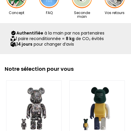
Nos articles proviennent exclusivement de notre réseau de
Concept
FAQ
Seconde
Vos retours
revendeurs partenaires, sélectionnés avec soin pour leur
main
expertise. Ils vous sont livrés dans leur boîte d’origine,
accompagnés de tous leurs accessoires, ainsi que d’un
Authentifiée
à la main par nos partenaires
scellé Second Step attestant qu’ils ont été contrôlés et
1 paire reconditionnée =
8 kg
de CO₂ évités
expédiés par notre équipe.
14 jours
pour changer d’avis
Notre sélection pour vous