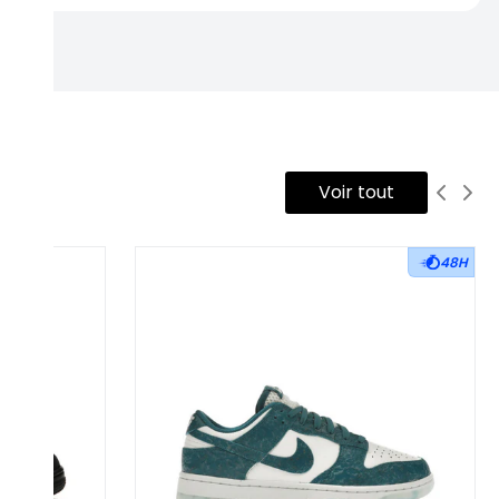
Voir tout
48H