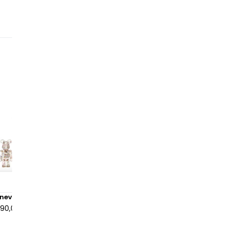
Anever 100% & 400% Set
Bearbrick x Hide Pink Heart
Set Black
190,00 €
à partir de
265,00 €