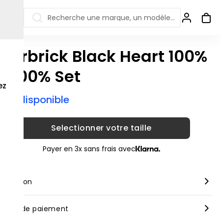
Recherche une marque, un modèle…
earbrick Black Heart 100%
ew Balance 550
Salomon
 400% Set
 Jordan
ew Balance 1906
Off-white
ez
ix indisponible
s colorées
ew Balance
Ugg
906R
Asics Gel
ew Balance
Selectionner votre taille
002R
ew Balance 9060
Payer en 3x sans frais avec
scription
rque :
Bearbrick
yens de paiement