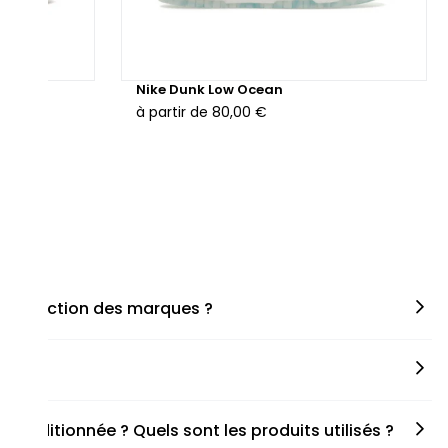
hunder
Nike Dunk Low Ocean
à partir de
80,00 €
en fonction des marques ?
miner la taille appropriée, que ce soit une taille en
s spécifiques de chaque paire.
onditionnée ? Quels sont les produits utilisés ?