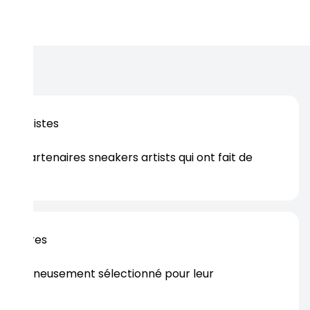
os artistes
es partenaires sneakers artists qui ont fait de
er.
rtenaires
s soigneusement sélectionné pour leur
rtise.