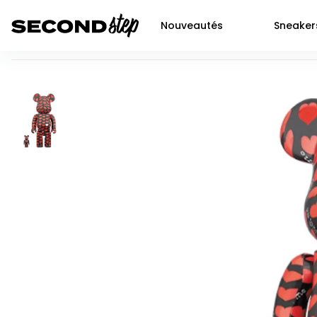
Nouveautés
Sneaker
Bearbrick Black Heart 100% & 400% Set
Air force 1
Livraison 48h
Air Jordan 1
Nike
Dunk
Neuf
Air Jordan 2
Jor
P-6000
Seconde main
Air Jordan 3
Adi
Shox
Prochaines sortie SNKRS
Air Jordan 4
Yee
Nocta
Air Jordan 5
New
Air max 90
Air Jordan 6
Air Jordan 11