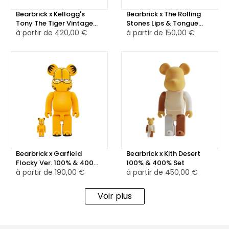
Bearbrick x Kellogg's
Bearbrick x The Rolling
Tony The Tiger Vintage
Stones Lips & Tongue
Ver. 1000%
à partir de
420,00 €
100% & 400% Set
à partir de
150,00 €
Bearbrick x Garfield
Bearbrick x Kith Desert
Flocky Ver. 100% & 400%
100% & 400% Set
Set
à partir de
190,00 €
à partir de
450,00 €
Voir plus