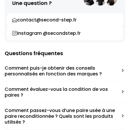
Une question ?
contact@second-step.fr
Instagram @secondstep.fr
Questions fréquentes
Comment puis-je obtenir des conseils
personnalisés en fonction des marques ?
Chaque modèle est accompagné d’un conseil pratique
Comment évaluez-vous la condition de vos
pour déterminer la taille appropriée, que ce soit une taille
paires ?
en dessous, au-dessus ou correspondant à votre taille
habituelle.
Nous avons élaboré une grille de notation basée sur les
Comment passez-vous d’une paire usée à une
défauts spécifiques de chaque paire.
paire reconditionnée ? Quels sont les produits
utilisés ?