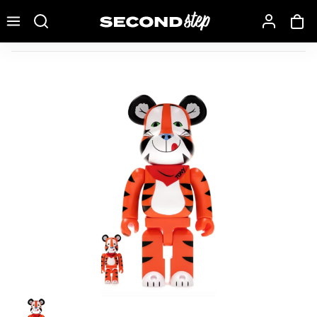
Recherche une marque, un modèle…
Bearbrick x Kellogg's Tony The Tiger Vintage Ver. 100% & 4