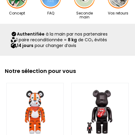
Nos articles proviennent exclusivement de notre réseau de
Concept
FAQ
Seconde
Vos retours
revendeurs partenaires, sélectionnés avec soin pour leur
main
expertise. Ils vous sont livrés dans leur boîte d’origine,
accompagnés de tous leurs accessoires, ainsi que d’un
Authentifiée
à la main par nos partenaires
scellé Second Step attestant qu’ils ont été contrôlés et
1 paire reconditionnée =
8 kg
de CO₂ évités
expédiés par notre équipe.
14 jours
pour changer d’avis
Notre sélection pour vous