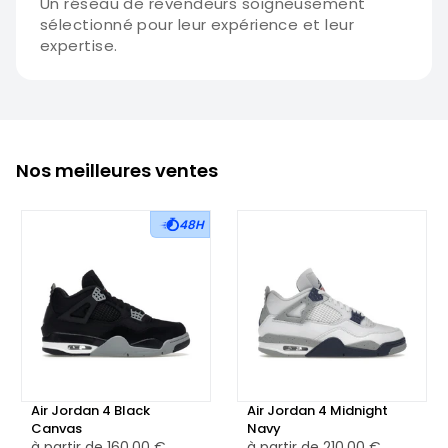
Un réseau de revendeurs soigneusement
sélectionné pour leur expérience et leur
expertise.
Nos meilleures ventes
48H
Air Jordan 4 Black
Air Jordan 4 Midnight
Canvas
Navy
à partir de
160,00 €
à partir de
210,00 €