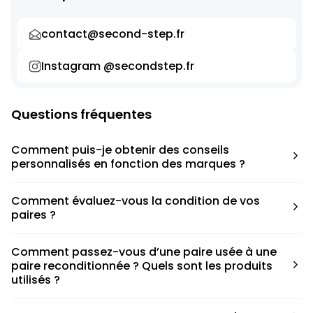
contact@second-step.fr
Instagram @secondstep.fr
Questions fréquentes
Comment puis-je obtenir des conseils
personnalisés en fonction des marques ?
Chaque modèle est accompagné d’un conseil pratique
Comment évaluez-vous la condition de vos
pour déterminer la taille appropriée, que ce soit une taille
paires ?
en dessous, au-dessus ou correspondant à votre taille
habituelle.
Nous avons élaboré une grille de notation basée sur les
Comment passez-vous d’une paire usée à une
défauts spécifiques de chaque paire.
paire reconditionnée ? Quels sont les produits
utilisés ?
Nous collaborons avec des partenaires sneakers artists qui