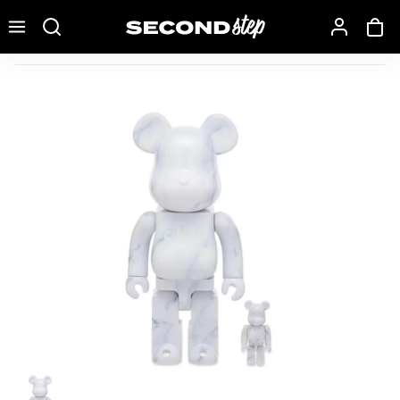
Recherche une marque, un modèle…
Bearbrick x END. 100% & 400% Set White Marble