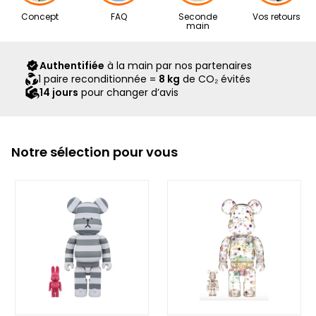
Nos articles proviennent exclusivement de notre réseau de
Concept
FAQ
Seconde
Vos retours
revendeurs partenaires, sélectionnés avec soin pour leur
main
expertise. Ils vous sont livrés dans leur boîte d’origine,
accompagnés de tous leurs accessoires, ainsi que d’un
Authentifiée
à la main par nos partenaires
scellé Second Step attestant qu’ils ont été contrôlés et
1 paire reconditionnée =
8 kg
de CO₂ évités
expédiés par notre équipe.
14 jours
pour changer d’avis
Notre sélection pour vous