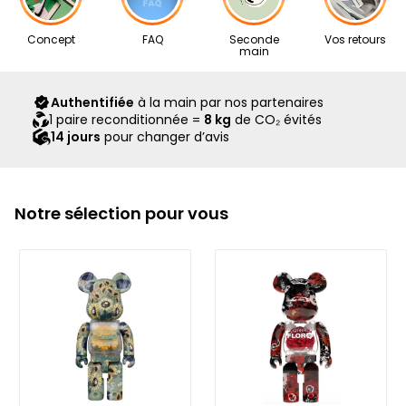
Nos articles proviennent exclusivement de notre réseau de
Concept
FAQ
Seconde
Vos retours
revendeurs partenaires, sélectionnés avec soin pour leur
main
expertise. Ils vous sont livrés dans leur boîte d’origine,
accompagnés de tous leurs accessoires, ainsi que d’un
Authentifiée
à la main par nos partenaires
scellé Second Step attestant qu’ils ont été contrôlés et
1 paire reconditionnée =
8 kg
de CO₂ évités
expédiés par notre équipe.
14 jours
pour changer d’avis
Notre sélection pour vous