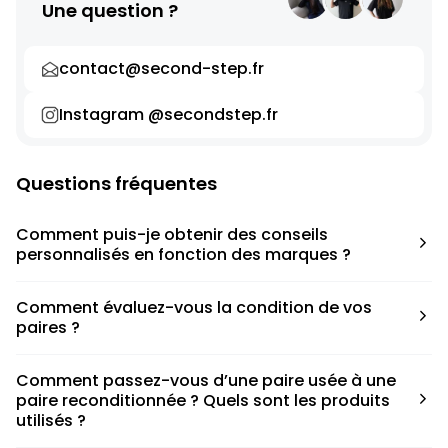
Une question ?
contact@second-step.fr
Instagram @secondstep.fr
Questions fréquentes
Comment puis-je obtenir des conseils
personnalisés en fonction des marques ?
Chaque modèle est accompagné d’un conseil pratique
Comment évaluez-vous la condition de vos
pour déterminer la taille appropriée, que ce soit une taille
paires ?
en dessous, au-dessus ou correspondant à votre taille
habituelle.
Nous avons élaboré une grille de notation basée sur les
Comment passez-vous d’une paire usée à une
défauts spécifiques de chaque paire.
paire reconditionnée ? Quels sont les produits
utilisés ?