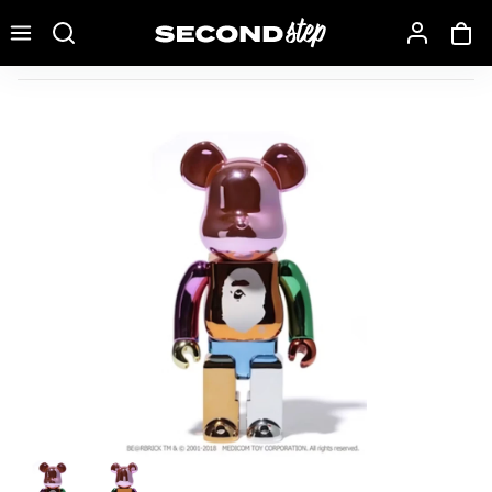
Recherche une marque, un modèle…
Bearbrick Multi Color Foil XXV 400% Bearbrick Multi