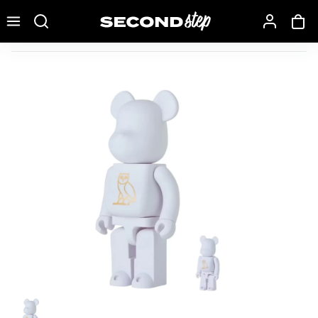
Recherche une marque, un modèle…
Bearbrick x OVO 100% & 400% Set