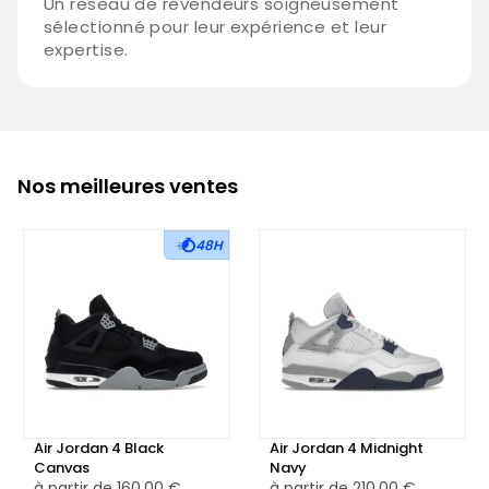
Un réseau de revendeurs soigneusement
sélectionné pour leur expérience et leur
expertise.
Nos meilleures ventes
48H
Air Jordan 4 Black
Air Jordan 4 Midnight
Canvas
Navy
à partir de
160,00 €
à partir de
210,00 €