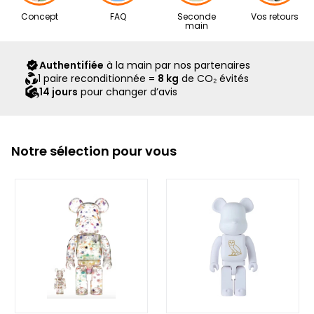
Nos articles proviennent exclusivement de notre réseau de
Concept
FAQ
Seconde
Vos retours
revendeurs partenaires, sélectionnés avec soin pour leur
main
expertise. Ils vous sont livrés dans leur boîte d’origine,
accompagnés de tous leurs accessoires, ainsi que d’un
Authentifiée
à la main par nos partenaires
scellé Second Step attestant qu’ils ont été contrôlés et
1 paire reconditionnée =
8 kg
de CO₂ évités
expédiés par notre équipe.
14 jours
pour changer d’avis
Notre sélection pour vous