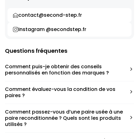
contact@second-step.fr
Instagram @secondstep.fr
Questions fréquentes
Comment puis-je obtenir des conseils
personnalisés en fonction des marques ?
Chaque modèle est accompagné d’un conseil pratique
Comment évaluez-vous la condition de vos
pour déterminer la taille appropriée, que ce soit une taille
paires ?
en dessous, au-dessus ou correspondant à votre taille
habituelle.
Nous avons élaboré une grille de notation basée sur les
Comment passez-vous d’une paire usée à une
défauts spécifiques de chaque paire.
paire reconditionnée ? Quels sont les produits
utilisés ?
Nous collaborons avec des partenaires sneakers artists qui