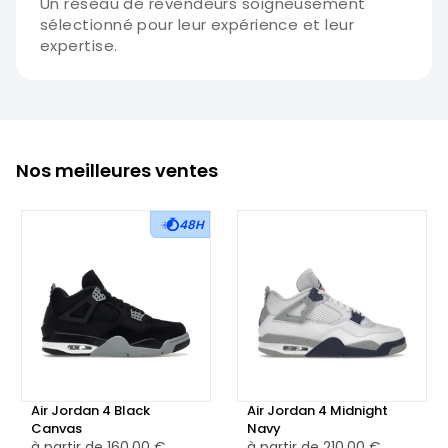
Un réseau de revendeurs soigneusement
sélectionné pour leur expérience et leur
expertise.
Nos meilleures ventes
48H
Air Jordan 4 Black
Air Jordan 4 Midnight
Canvas
Navy
à partir de
160,00 €
à partir de
210,00 €