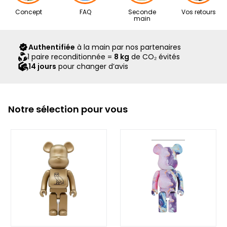
Nos articles proviennent exclusivement de notre réseau de
Concept
FAQ
Seconde
Vos retours
revendeurs partenaires, sélectionnés avec soin pour leur
main
expertise. Ils vous sont livrés dans leur boîte d’origine,
accompagnés de tous leurs accessoires, ainsi que d’un
Authentifiée
à la main par nos partenaires
scellé Second Step attestant qu’ils ont été contrôlés et
1 paire reconditionnée =
8 kg
de CO₂ évités
expédiés par notre équipe.
14 jours
pour changer d’avis
Notre sélection pour vous