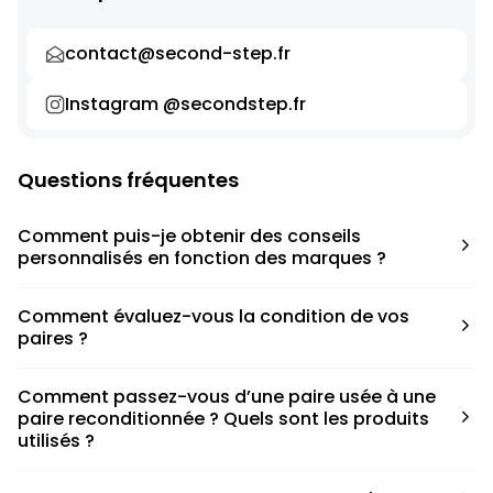
contact@second-step.fr
Instagram @secondstep.fr
Questions fréquentes
Comment puis-je obtenir des conseils
personnalisés en fonction des marques ?
Chaque modèle est accompagné d’un conseil pratique
Comment évaluez-vous la condition de vos
pour déterminer la taille appropriée, que ce soit une taille
paires ?
en dessous, au-dessus ou correspondant à votre taille
habituelle.
Nous avons élaboré une grille de notation basée sur les
Comment passez-vous d’une paire usée à une
défauts spécifiques de chaque paire.
paire reconditionnée ? Quels sont les produits
utilisés ?
Nous collaborons avec des partenaires sneakers artists qui