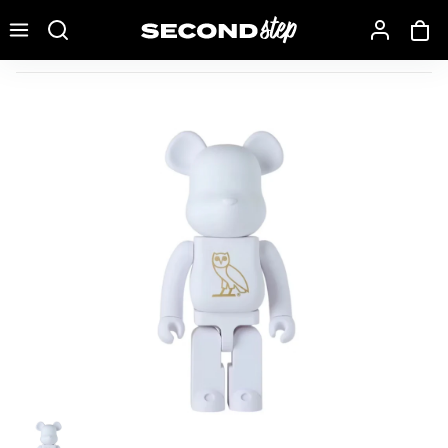
Recherche une marque, un modèle…
Bearbrick x OVO 1000%