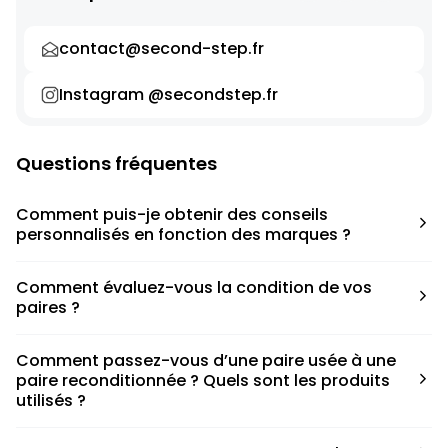
contact@second-step.fr
Instagram @secondstep.fr
Questions fréquentes
Comment puis-je obtenir des conseils
personnalisés en fonction des marques ?
Chaque modèle est accompagné d’un conseil pratique
Comment évaluez-vous la condition de vos
pour déterminer la taille appropriée, que ce soit une taille
paires ?
en dessous, au-dessus ou correspondant à votre taille
habituelle.
Nous avons élaboré une grille de notation basée sur les
Comment passez-vous d’une paire usée à une
défauts spécifiques de chaque paire.
paire reconditionnée ? Quels sont les produits
utilisés ?
Nous collaborons avec des partenaires sneakers artists qui