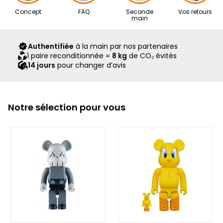
Nos articles proviennent exclusivement de notre réseau de
Concept
FAQ
Seconde
Vos retours
revendeurs partenaires, sélectionnés avec soin pour leur
main
expertise. Ils vous sont livrés dans leur boîte d’origine,
accompagnés de tous leurs accessoires, ainsi que d’un
Authentifiée
à la main par nos partenaires
scellé Second Step attestant qu’ils ont été contrôlés et
1 paire reconditionnée =
8 kg
de CO₂ évités
expédiés par notre équipe.
14 jours
pour changer d’avis
Notre sélection pour vous