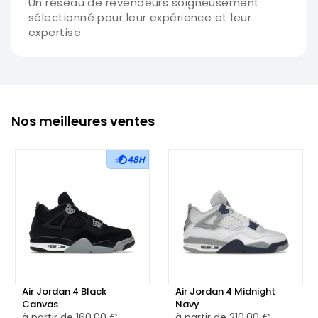
Un réseau de revendeurs soigneusement
sélectionné pour leur expérience et leur
expertise.
Nos meilleures ventes
48H
Air Jordan 4 Black
Air Jordan 4 Midnight
Canvas
Navy
à partir de
160,00 €
à partir de
210,00 €