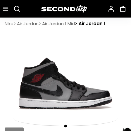
Recherche une marque, un modèle…
Air Jordan 1 Mid Shadow Red
Nike
>
Air Jordan
>
Air Jordan 1 Mid
>
Air Jordan 1