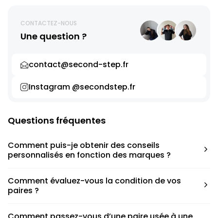
CONTACTEZ-NOUS
Une question ?
contact@second-step.fr
Instagram @secondstep.fr
Questions fréquentes
Comment puis-je obtenir des conseils
personnalisés en fonction des marques ?
Chaque modèle est accompagné d’un conseil pratique
Comment évaluez-vous la condition de vos
pour déterminer la taille appropriée, que ce soit une taille
paires ?
en dessous, au-dessus ou correspondant à votre taille
habituelle.
Nous avons élaboré une grille de notation basée sur les
Comment passez-vous d’une paire usée à une