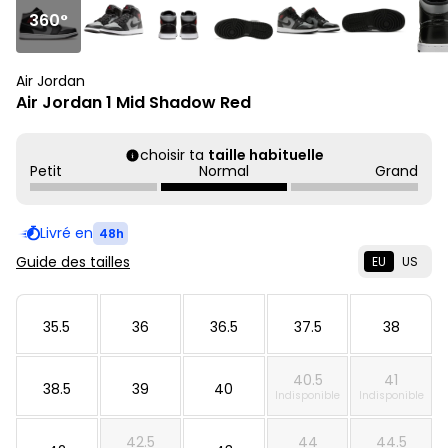
360°
Air Jordan
Air Jordan 1 Mid Shadow Red
choisir ta
taille habituelle
Petit
Normal
Grand
Livré en
48h
Guide des tailles
EU
US
35.5
36
36.5
37.5
38
40.5
41
38.5
39
40
Indisponible
Indisponible
42.5
44
44.5