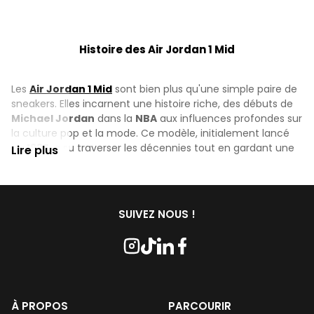
Histoire des Air Jordan 1 Mid
Les
Air Jordan 1 Mid
sont bien plus qu'une simple paire de
sneakers. Elles incarnent une histoire riche, des débuts de
Michael Jordan
dans la
NBA
aux influences profondes sur
la culture pop et la mode. Ce modèle, initialement lancé
en
1985
, a su traverser les décennies tout en gardant une
Lire plus
place prépondérante dans le monde des sneakers.
Les Débuts de Michael Jordan et l’Origine de la Air
SUIVEZ NOUS !
Jordan 1
Lorsque
Michael Jordan
a été drafté par les
Chicago
Bulls
en
1984
, personne ne se doutait que ce jeune joueur
allait révolutionner non seulement le basket-ball mais
aussi le marché des chaussures de sport. C’est en
1985
que Nike lance la première
Air Jordan 1
, conçue par
Peter
À PROPOS
PARCOURIR