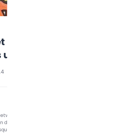
et sneakers : une nouvelle t
s urbains
24
etwear, les sneakers sont bien plus que des chaussures ;
on de soi. L’univers du street art partage cette même es
orsque ces deux mondes se rencontrent, cela donne naissa