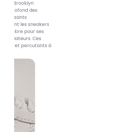
re” au Brooklyn
ique profond des
de puissants
utilisent les sneakers
me célèbre pour ses
dénonciateurs. Ces
 forts et percutants à