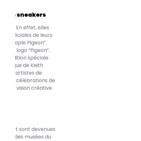
ur les sneakers
bain. En effet, elles
ns spéciales de leurs
eff Staple Pigeon”.
célèbre logo “Pigeon”.
une édition spéciale
lématique de Keith
es et artistes de
ut des célébrations de
r leur vision créative
reet art sont devenues
ries et des musées du