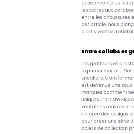
passionnante où les sne
les paires aux collabo
entre les chaussures e
cet article, nous plo
d’art vivantes, reflétan
Entre collabs et 
Les graffeurs et artis
exprimer leur art. Des
sneakers, transforman
est devenue une sous-c
marques comme “The S
uniques. L’artiste Kick
véritables œuvres d’art
il a créé des designs 
pour créer une série 
objets de collection p