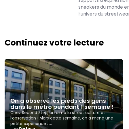
supports d’expression a
sneakers du monde ent
l’univers du streetwear
Continuez votre lecture
On a observé les pieds des gens
dans le métro pendant 1 semaine !
Chez Second Step, on aime la street culture et
l’observation ! Alors cette semaine, on a mené une
petite expérience : …
Lire l'article →