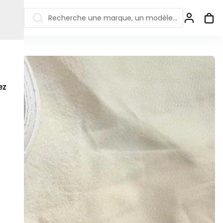
Recherche une marque, un modèle…
ew Balance 550
Salomon
 Jordan
ew Balance 1906
Off-white
ez
s colorées
ew Balance
Ugg
906R
Asics Gel
ew Balance
002R
ew Balance 9060