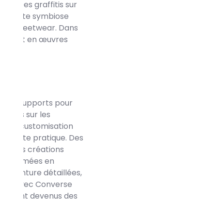
art. Des graffitis sur
rt, cette symbiose
ture streetwear. Dans
sforment en œuvres
t
comme supports pour
érisés sur les
Cette customisation
s à cette pratique. Des
 leurs créations
ransformées en
de peinture détaillées,
laboré avec Converse
ées sont devenus des