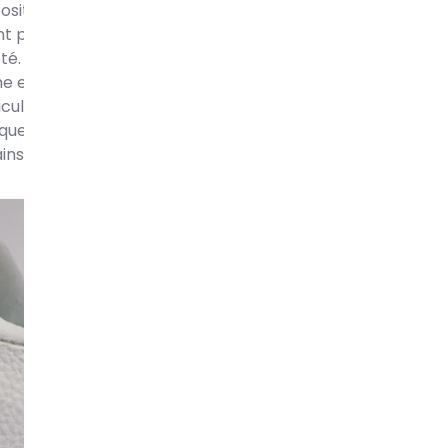
ositions prestigieuses comme “The Rise of Sneaker Cultu
 permis de mettre en lumière l’impact culturel et artist
été. Certaines sneakers customisées servent également 
 et de sensibilisation. Des artistes de street art engagés 
iculer des messages.
Banksy
, l’artiste britannique anony
iques, a créé des sneakers customisées avec des motifs 
insi des symboles de protestation, portant des messages