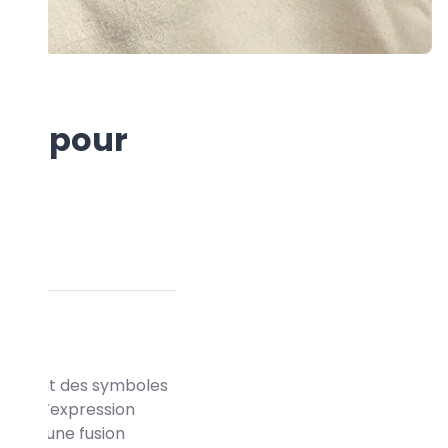
oile pour
 ce sont des symboles
sence d’expression
nce à une fusion