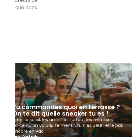
t les amateurs de
 dynamique dans
Tu commandes quoi en terrasse ?
On te dit quelle sneaker tu es !
L’été, le soleil, les amis… et surtout les terrasses.
Parce qu’on va pas se mentir, tu n'es peut-être pas
encore en vac…
Lire l'article →