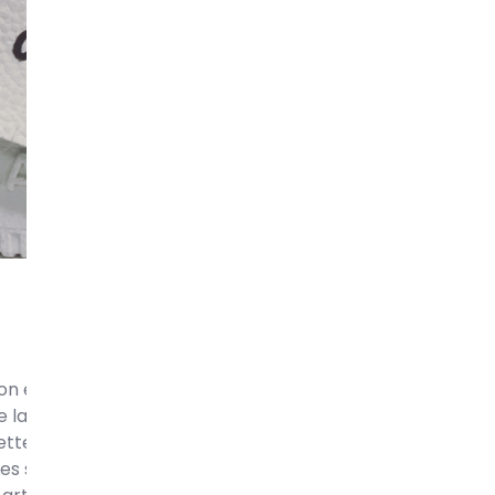
ion entre les sneakers et le street art est une fusion créa
 de la mode. Des sneakers customisées aux collaborations o
cette symbiose a donné naissance à des œuvres d’art un
 Les sneakers ne sont plus simplement des chaussures fon