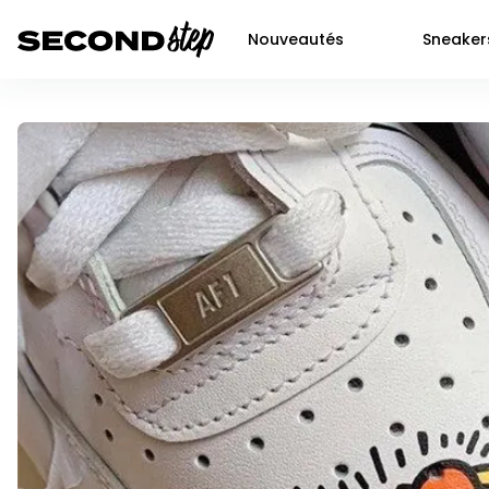
Nouveautés
Sneaker
Air force 1
Livraison 48h
Air Jordan 1
Nike
Dunk
Neuf
Air Jordan 2
Jor
P-6000
Seconde main
Air Jordan 3
Adi
Shox
Prochaines sortie SNKRS
Air Jordan 4
Yee
Nocta
Air Jordan 5
New
Air max 90
Air Jordan 6
Air Jordan 11