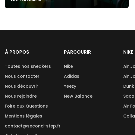
À PROPOS
PARCOURIR
NIKE
Toutes nos sneakers
Nike
Air J
Nous contacter
Adidas
Air J
Nous découvrir
Yeezy
Dunk
Nous rejoindre
New Balance
Saca
Foire aux Questions
Air F
Mentions légales
Coll
contact@second-step.fr