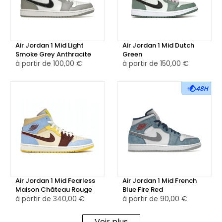
La languette en nylon noir est ornée d’une étiquette
Jumpman blanche. La paire repose sur une semelle
intermédiaire blanche, intégrant une unité Air-Sole pour un
Air Jordan 1 Mid Light
Air Jordan 1 Mid Dutch
amorti réactif. L’ensemble est finalisé par une semelle
Smoke Grey Anthracite
Green
extérieure en caoutchouc noir, conçue pour offrir une
à partir de
100,00 €
à partir de
150,00 €
bonne adhérence au quotidien.
48H
La Air Jordan 1 Mid SE Zen Master est disponible en version
neuve ou reconditionnée, pour vous permettre de
compléter votre collection avec un modèle audacieux et
réfléchi, à l’image de son influence.
Air Jordan 1 Mid Fearless
Air Jordan 1 Mid French
Maison Château Rouge
Blue Fire Red
à partir de
340,00 €
à partir de
90,00 €
Voir plus