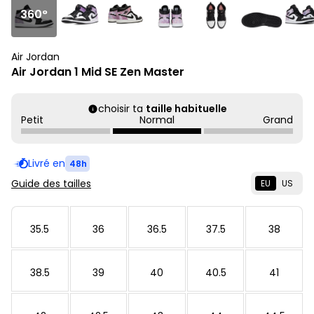
360°
Air Jordan
Air Jordan 1 Mid SE Zen Master
choisir ta
taille habituelle
Petit
Normal
Grand
Livré en
48h
Guide des tailles
EU
US
35.5
36
36.5
37.5
38
38.5
39
40
40.5
41