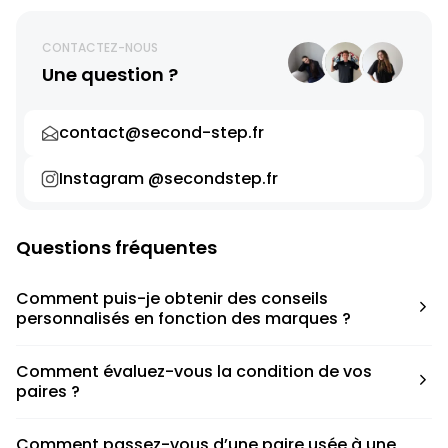
CONTACTEZ-NOUS
Une question ?
contact@second-step.fr
Instagram @secondstep.fr
Questions fréquentes
Comment puis-je obtenir des conseils
personnalisés en fonction des marques ?
Chaque modèle est accompagné d’un conseil pratique
Comment évaluez-vous la condition de vos
pour déterminer la taille appropriée, que ce soit une taille
paires ?
en dessous, au-dessus ou correspondant à votre taille
habituelle.
Nous avons élaboré une grille de notation basée sur les
Comment passez-vous d’une paire usée à une