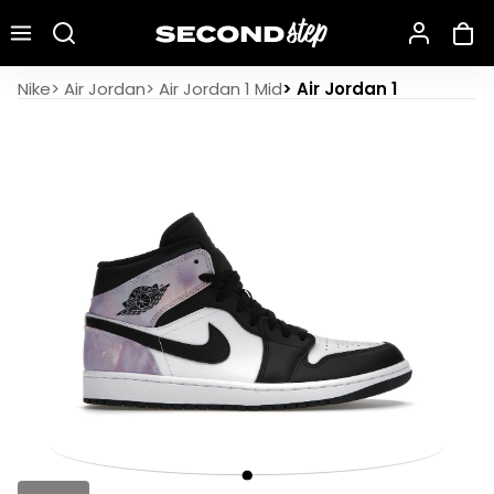
Recherche une marque, un modèle…
Air Jordan 1 Mid SE Zen Master
Nike
>
Air Jordan
>
Air Jordan 1 Mid
>
Air Jordan 1