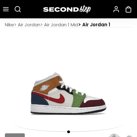
Recherche une marque, un modèle…
Air Jordan 1 Mid SE Patchwork
Nike
>
Air Jordan
>
Air Jordan 1 Mid
>
Air Jordan 1