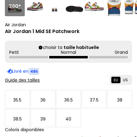
360°
Air Jordan
Air Jordan 1 Mid SE Patchwork
choisir ta
taille habituelle
Petit
Normal
Grand
Livré en
48h
Guide des tailles
EU
US
35.5
36
36.5
37.5
38
38.5
39
40
Coloris disponibles