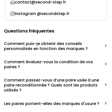
contact@second-step.fr
Instagram @secondstep.fr
Questions fréquentes
Comment puis-je obtenir des conseils
personnalisés en fonction des marques ?
Chaque modèle est accompagné d’un conseil pratique
Comment évaluez-vous la condition de vos
pour déterminer la taille appropriée, que ce soit une taille
paires ?
en dessous, au-dessus ou correspondant à votre taille
habituelle.
Nous avons élaboré une grille de notation basée sur les
Comment passez-vous d’une paire usée à une
défauts spécifiques de chaque paire.
paire reconditionnée ? Quels sont les produits
utilisés ?
Nous collaborons avec des partenaires sneakers artists qui
Les paires portent-elles des marques d'usure ?
ont fait de cette passion leur métier afin de reconditionner
les paires. Le processus de nettoyage fait appel à divers