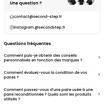
Une question ?
contact@second-step.fr
Instagram @secondstep.fr
Questions fréquentes
Comment puis-je obtenir des conseils
personnalisés en fonction des marques ?
Chaque modèle est accompagné d’un conseil pratique
Comment évaluez-vous la condition de vos
pour déterminer la taille appropriée, que ce soit une taille
paires ?
en dessous, au-dessus ou correspondant à votre taille
habituelle.
Nous avons élaboré une grille de notation basée sur les
Comment passez-vous d’une paire usée à une
défauts spécifiques de chaque paire.
paire reconditionnée ? Quels sont les produits
utilisés ?