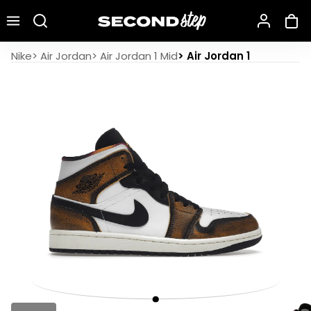
Recherche une marque, un modèle…
Air Jordan 1 Mid SE Orange Wear-Away
Nike
>
Air Jordan
>
Air Jordan 1 Mid
>
Air Jordan 1