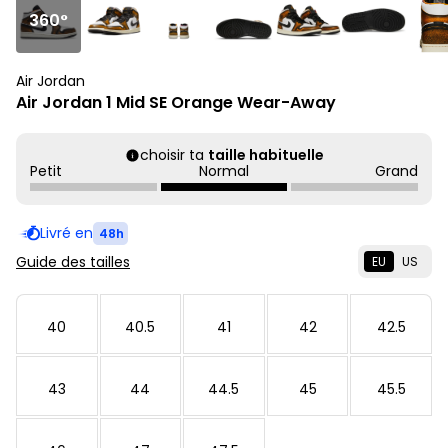
360°
Air Jordan
Air Jordan 1 Mid SE Orange Wear-Away
choisir ta
taille habituelle
Petit
Normal
Grand
Livré en
48h
Guide des tailles
EU
US
40
40.5
41
42
42.5
43
44
44.5
45
45.5