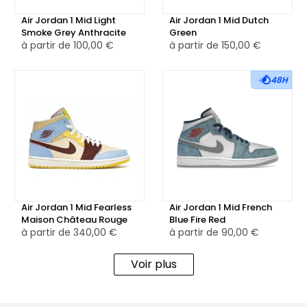
La semelle intermédiaire blanche, dotée de la technologie
Air Jordan 1 Mid Light
Air Jordan 1 Mid Dutch
Air-Sole, assure un confort optimal et un bon amorti, que
Smoke Grey Anthracite
Green
ce soit pour la marche ou un usage prolongé. Elle repose
à partir de
100,00 €
à partir de
150,00 €
sur une semelle extérieure orange en caoutchouc, conçue
pour garantir adhérence, stabilité et durabilité, tout en
48H
complétant harmonieusement le look général de la paire.
Disponible à la vente en version neuve ou reconditionnée
selon les stocks, la Air Jordan 1 Mid SE Orange Wear-Away
séduira les amateurs de sneakers au style affirmé, à la
recherche d’une paire qui se patine avec caractère au fil
du temps.
Air Jordan 1 Mid Fearless
Air Jordan 1 Mid French
Maison Château Rouge
Blue Fire Red
à partir de
340,00 €
à partir de
90,00 €
Voir plus