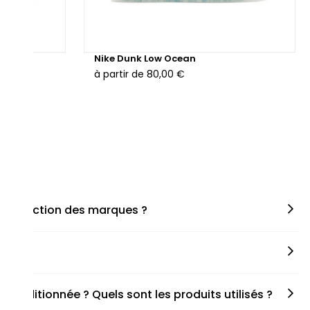
hunder
Nike Dunk Low Ocean
à partir de
80,00 €
en fonction des marques ?
miner la taille appropriée, que ce soit une taille en
s spécifiques de chaque paire.
onditionnée ? Quels sont les produits utilisés ?