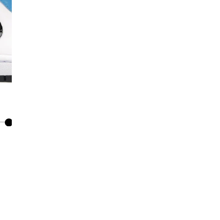
Co
De
Ma
Co
Mo
No
Mo
pr