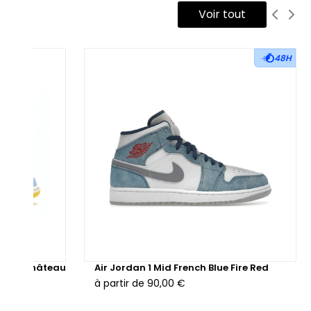
mpman multicolore, tandis que le logo Wings est embossé en
Voir tout
ir sur l’empiècement violet du col.
 semelle intermédiaire blanche, dotée de l’unité Air-Sole,
48H
sure un amorti confortable au quotidien. Elle est couplée à
e semelle extérieure en caoutchouc noir, pensée pour
rantir adhérence et durabilité, tout en équilibrant
suellement le haut enjoué de la silhouette.
sponible à la vente en version neuve ou reconditionnée selon
s stocks, la Air Jordan 1 Mid SE Lightbulb est une pièce forte,
éale pour celles et ceux qui souhaitent affirmer leur style à
avers une sneaker originale et expressive.
Maison Château
Air Jordan 1 Mid French Blue Fire Red
à partir de
90,00 €