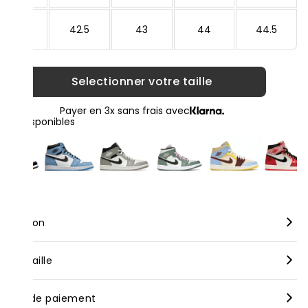
42
42.5
43
44
44.5
Selectionner votre taille
Payer en 3x sans frais avec
loris disponibles
scription
rque :
Nike
nseil taille
dèle :
Air Jordan 1 Mid SE Lightbulb
us vous conseillons de prendre votre taille habituelle pour nos
yens de paiement
oduits neufs, bien que celle-ci puisse varier selon les marques.