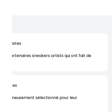
os artistes
es partenaires sneakers artists qui ont fait de
er.
rtenaires
s soigneusement sélectionné pour leur
rtise.