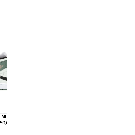
Ju
no
La
48H
as
un
ga
vi
Di
le
id
tr
1 Mid Dutch Green
Air Jordan 1 Mid Fearless 
Rouge
150,00 €
à partir de
340,00 €