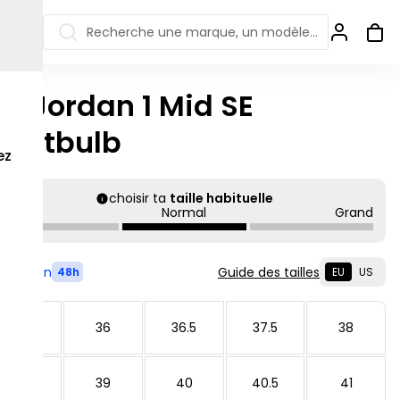
Recherche une marque, un modèle…
ir Jordan 1 Mid SE
ew Balance 550
Salomon
ightbulb
 Jordan
ew Balance 1906
Off-white
ez
s colorées
ew Balance
Ugg
906R
choisir ta
taille habituelle
Asics Gel
Petit
Normal
Grand
ew Balance
002R
ew Balance 9060
Livré en
Guide des tailles
48h
EU
US
35.5
36
36.5
37.5
38
38.5
39
40
40.5
41