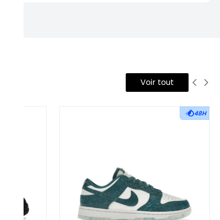
Voir tout
48H