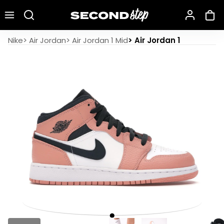
Recherche une marque, un modèle…
Air Jordan 1 Mid Pink Quartz
Nike
>
Air Jordan
>
Air Jordan 1 Mid
>
Air Jordan 1