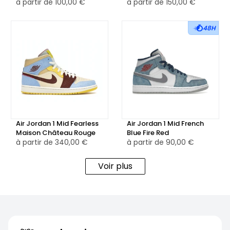
à partir de
100,00 €
à partir de
150,00 €
en caoutchouc rose quartz reprend la teinte dominante
de l’empeigne, pour une finition harmonieuse et facile à
48H
porter au quotidien.
Disponible en version neuve ou reconditionnée selon les
stocks, la Air Jordan 1 Mid Pink Quartz séduit par son
équilibre entre douceur et structure, idéale pour un look
affirmé tout en légèreté.
Air Jordan 1 Mid Fearless
Air Jordan 1 Mid French
Maison Château Rouge
Blue Fire Red
à partir de
340,00 €
à partir de
90,00 €
Voir plus