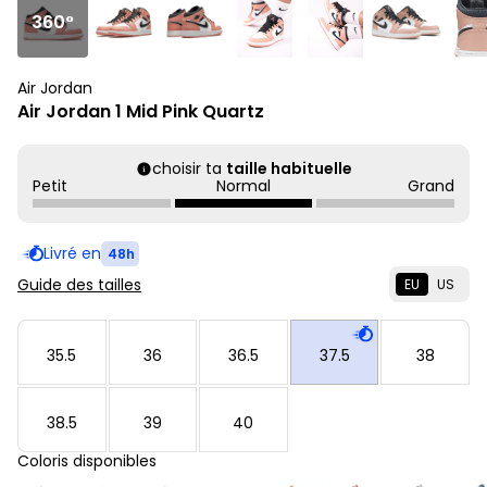
360°
Air Jordan
Air Jordan 1 Mid Pink Quartz
choisir ta
taille habituelle
Petit
Normal
Grand
Livré en
48h
Guide des tailles
EU
US
35.5
36
36.5
37.5
38
38.5
39
40
Coloris disponibles