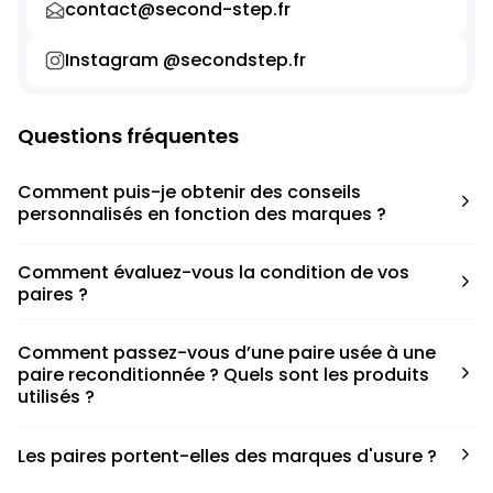
contact@second-step.fr
Instagram @secondstep.fr
Questions fréquentes
Comment puis-je obtenir des conseils
personnalisés en fonction des marques ?
Chaque modèle est accompagné d’un conseil pratique
Comment évaluez-vous la condition de vos
pour déterminer la taille appropriée, que ce soit une taille
paires ?
en dessous, au-dessus ou correspondant à votre taille
habituelle.
Nous avons élaboré une grille de notation basée sur les
Comment passez-vous d’une paire usée à une
défauts spécifiques de chaque paire.
paire reconditionnée ? Quels sont les produits
utilisés ?
Nous collaborons avec des partenaires sneakers artists qui
Les paires portent-elles des marques d'usure ?
ont fait de cette passion leur métier afin de reconditionner
les paires. Le processus de nettoyage fait appel à divers