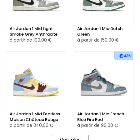
La languette en nylon blanc est surmontée d’un patch
Jumpman jaune, tandis que le logo Wings apparaît en
violet sur le col. La paire repose sur une semelle
Air Jordan 1 Mid Light
Air Jordan 1 Mid Dutch
intermédiaire blanche, associée à une outsole violet foncé,
Smoke Grey Anthracite
Green
reprenant fidèlement les codes couleurs de la franchise
à partir de
100,00 €
à partir de
150,00 €
californienne.
48H
Disponible en version neuve ou reconditionnée selon les
stocks, la Air Jordan 1 Mid Lakers (2022) est un choix idéal
pour les passionnés de sneakers et les fans de la NBA qui
souhaitent afficher leur soutien à l’une des équipes les plus
emblématiques du basket.
Air Jordan 1 Mid Fearless
Air Jordan 1 Mid French
Maison Château Rouge
Blue Fire Red
à partir de
340,00 €
à partir de
90,00 €
Voir plus