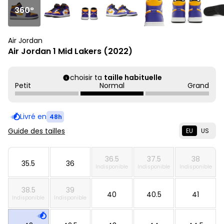
360°
Air Jordan
Air Jordan 1 Mid Lakers (2022)
choisir ta
taille habituelle
Petit
Normal
Grand
Livré en
48h
Guide des tailles
EU
US
36.5
37.5
38
35.5
36
Indisponible
Indisponible
Indisponible
38.5
39
40
40.5
41
Indisponible
Indisponible