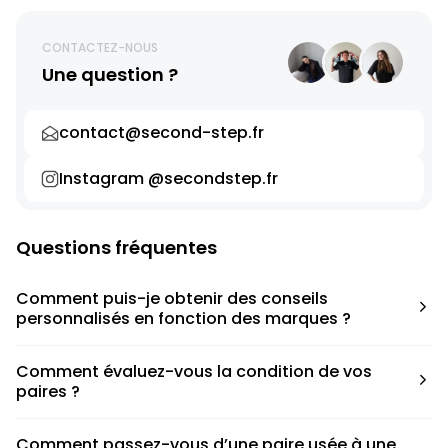
CONTACTEZ-NOUS
Une question ?
contact@second-step.fr
Instagram @secondstep.fr
Questions fréquentes
Comment puis-je obtenir des conseils
personnalisés en fonction des marques ?
Chaque modèle est accompagné d’un conseil pratique
Comment évaluez-vous la condition de vos
pour déterminer la taille appropriée, que ce soit une taille
paires ?
en dessous, au-dessus ou correspondant à votre taille
habituelle.
Nous avons élaboré une grille de notation basée sur les
Comment passez-vous d’une paire usée à une