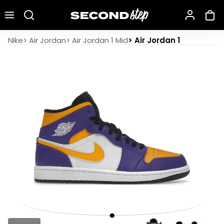
Recherche une marque, un modèle…
Air Jordan 1 Mid Lakers (2022)
Nike
>
Air Jordan
>
Air Jordan 1 Mid
>
Air Jordan 1