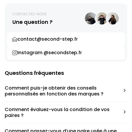
CONTACTEZ-NOUS
Une question ?
contact@second-step.fr
Instagram @secondstep.fr
Questions fréquentes
Comment puis-je obtenir des conseils
personnalisés en fonction des marques ?
Chaque modèle est accompagné d’un conseil pratique
Comment évaluez-vous la condition de vos
pour déterminer la taille appropriée, que ce soit une taille
paires ?
en dessous, au-dessus ou correspondant à votre taille
habituelle.
Nous avons élaboré une grille de notation basée sur les
Comment passez-vous d’une paire usée à une