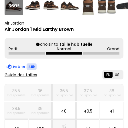
360°
Air Jordan
Air Jordan 1 Mid Earthy Brown
choisir ta
taille habituelle
Petit
Normal
Grand
Livré en
48h
Guide des tailles
EU
US
35.5
36
36.5
37.5
38
Indisponible
Indisponible
Indisponible
Indisponible
Indisponible
38.5
39
40
40.5
41
Indisponible
Indisponible
43