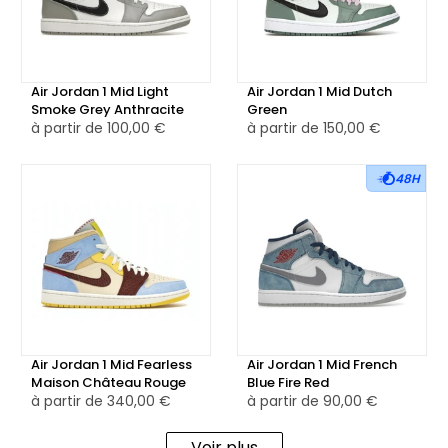
La languette est en nylon beige, surmontée d’un branding
Jumpman blanc. Les lacets assortis renforcent l’unité
chromatique de la paire. La semelle intermédiaire en
Air Jordan 1 Mid Light
Air Jordan 1 Mid Dutch
Smoke Grey Anthracite
Green
caoutchouc blanc cassé apporte un contraste léger,
à partir de
100,00 €
à partir de
150,00 €
tandis que la outsole marron foncé assure cohérence et
adhérence, fidèle à l’esthétique naturelle du modèle.
48H
Disponible en version neuve ou reconditionnée selon les
stocks, la Air Jordan 1 Mid Earthy Brown est idéale pour
celles et ceux qui recherchent une paire sobre et texturée,
capable de s’adapter à toutes les saisons sans compromis
sur le style.
Air Jordan 1 Mid Fearless
Air Jordan 1 Mid French
Maison Château Rouge
Blue Fire Red
à partir de
340,00 €
à partir de
90,00 €
Voir plus