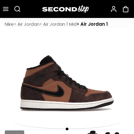
Recherche une marque, un modèle…
Air Jordan 1 Mid Earthy Brown
Nike
>
Air Jordan
>
Air Jordan 1 Mid
>
Air Jordan 1