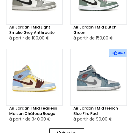
sur le talon, et le Jumpman en rouge sur la languette
ajoutent des touches distinctives et modernes. La
doublure intérieure en textile rouge assure un confort
optimal et un ajustement agréable.
Air Jordan 1 Mid Light
Air Jordan 1 Mid Dutch
Smoke Grey Anthracite
Green
à partir de
100,00 €
à partir de
150,00 €
La semelle intermédiaire en caoutchouc blanc, équipée
d’une unité d’amorti encapsulée au talon, garantit un
48H
confort durable et un soutien optimal pour une utilisation
quotidienne. La semelle extérieure en caoutchouc rouge
chili, avec le motif circulaire signature de la Jordan 1,
assure une traction fiable et une grande résistance à
l’usure, pour une performance optimale à chaque pas.
Disponible également en version reconditionnée,
Air Jordan 1 Mid Fearless
Air Jordan 1 Mid French
soigneusement vérifiée et nettoyée par nos experts, pour
Maison Château Rouge
Blue Fire Red
un achat plus responsable sans compromis sur le style.
à partir de
340,00 €
à partir de
90,00 €
Voir plus