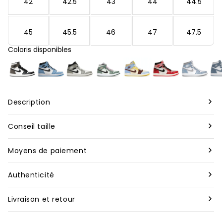
42
42.5
43
44
44.5
45
45.5
46
47
47.5
Coloris disponibles
Description
Marque :
Nike
Conseil taille
Modèle :
Air Jordan 1 Mid Black Chile Red White
Nous vous conseillons de prendre votre taille habituelle
Moyens de paiement
pour nos produits neufs, bien que celle-ci puisse varier
Designer
:
Peter Moore
Pour toutes les commandes à travers le monde, nous
selon les marques. En revanche, pour nos articles de
Authenticité
acceptons les paiements par carte de crédit et Apple Pay.
seconde main, il est préférable d’opter pour une demi-
Rareté
:
Rare
Tous les articles vendus sur Second Step sont garantis
taille au dessus de votre taille habituelle.
Livraison et retour
Les commandes sont traitées dès la réception du
authentiques. Avant d’être expédiés, ils sont
Matière
:
Toile, Cuir Synthétique, Caoutchouc
paiement. Pour les paiements en plusieurs fois avec Klarna
Vous disposez de 14 jours calendaires après la réception de
minutieusement vérifiés par nos experts. Chaque produit