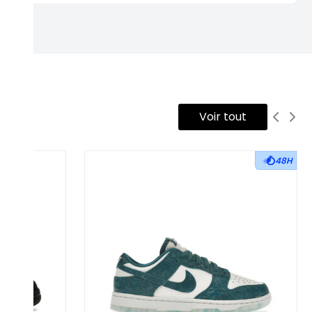
Voir tout
48H