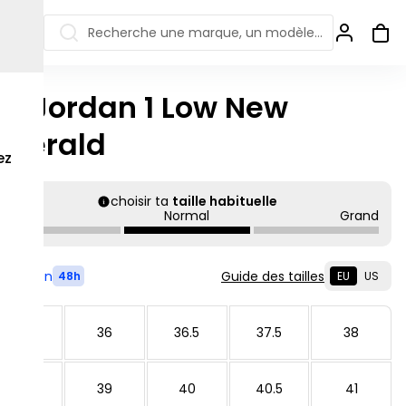
Recherche une marque, un modèle…
ir Jordan 1 Low New
ew Balance 550
Salomon
Emerald
 Jordan
ew Balance 1906
Off-white
ez
s colorées
ew Balance
Ugg
906R
choisir ta
taille habituelle
Asics Gel
Petit
Normal
Grand
ew Balance
002R
ew Balance 9060
Livré en
Guide des tailles
48h
EU
US
35.5
36
36.5
37.5
38
38.5
39
40
40.5
41