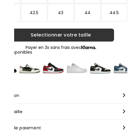
42
42.5
43
44
44.5
Selectionner votre taille
Payer en 3x sans frais avec
loris disponibles
scription
rque :
Nike
nseil taille
dèle :
Air Jordan 1 Low New Emerald
us vous conseillons de prendre votre taille habituelle pour nos
yens de paiement
oduits neufs, bien que celle-ci puisse varier selon les marques.