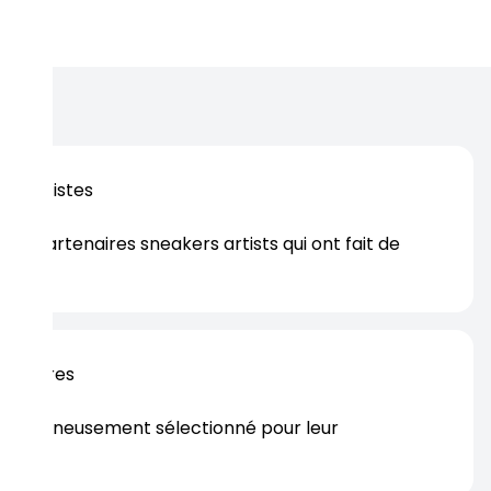
os artistes
es partenaires sneakers artists qui ont fait de
er.
rtenaires
s soigneusement sélectionné pour leur
rtise.