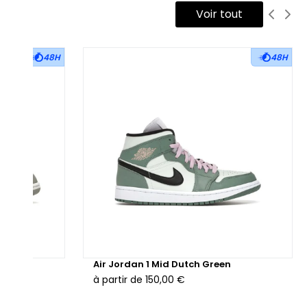
Voir tout
 semelle intermédiaire blanche intègre un amorti léger,
surant confort et soutien à chaque pas. Elle repose sur une
melle extérieure en caoutchouc vert assorti, pour une finition
48H
48H
hérente et une adhérence optimale.
oposée également en version reconditionnée, soigneusement
rifiée pour répondre aux standards de qualité, la Air Jordan 1
w New Emerald s’impose comme une paire polyvalente, facile
intégrer dans une rotation quotidienne tout en affirmant une
uche de fraîcheur dans votre look.
e Grey
Air Jordan 1 Mid Dutch Green
à partir de
150,00 €