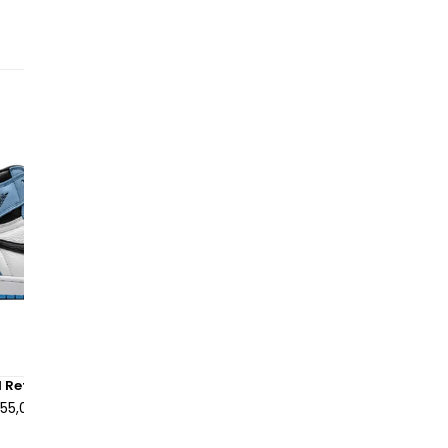
La
as
se
co
Pr
vé
Lo
à 
to
1 Retro High University Blue
Air Jordan 1 Mid Light Smok
Anthracite
155,00 €
à partir de
100,00 €