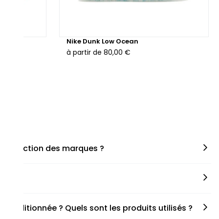
hunder
Nike Dunk Low Ocean
à partir de
80,00 €
en fonction des marques ?
miner la taille appropriée, que ce soit une taille en
s spécifiques de chaque paire.
onditionnée ? Quels sont les produits utilisés ?