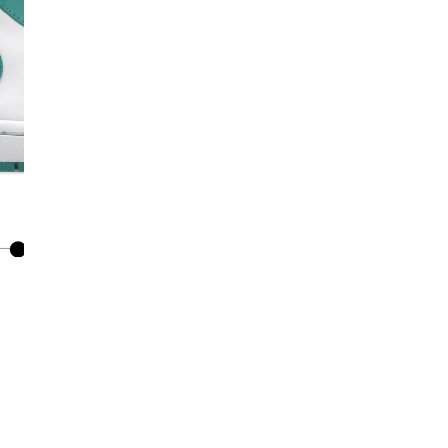
Co
De
Ma
Co
Mo
No
Mo
pr