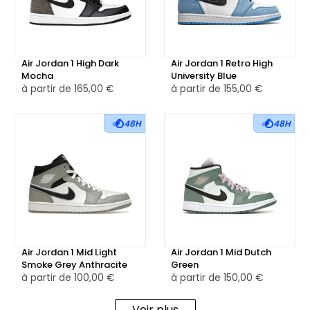
du talon pour signer cette édition spéciale avec contraste
et élégance.
La semelle intermédiaire blanche apporte une touche de
Air Jordan 1 High Dark
Air Jordan 1 Retro High
lumière à l’ensemble et repose sur une semelle extérieure
Mocha
University Blue
à partir de
165,00 €
à partir de
155,00 €
en caoutchouc noir, garantissant une adhérence fiable et
une durabilité optimale, en cohérence avec l’ADN
performance de la paire.
48H
48H
Également disponible en version reconditionnée, la Air
Jordan 1 Low All-Star (2021) séduit par son allure habillée,
son confort maîtrisé et son clin d’œil discret à l’univers du
basketball de haut niveau — un modèle parfait pour allier
élégance urbaine et héritage sportif.
Air Jordan 1 Mid Light
Air Jordan 1 Mid Dutch
Smoke Grey Anthracite
Green
à partir de
100,00 €
à partir de
150,00 €
Voir plus