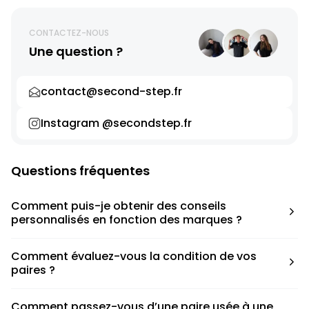
CONTACTEZ-NOUS
Une question ?
contact@second-step.fr
Instagram @secondstep.fr
Questions fréquentes
Comment puis-je obtenir des conseils
personnalisés en fonction des marques ?
Chaque modèle est accompagné d’un conseil pratique
Comment évaluez-vous la condition de vos
pour déterminer la taille appropriée, que ce soit une taille
paires ?
en dessous, au-dessus ou correspondant à votre taille
habituelle.
Nous avons élaboré une grille de notation basée sur les
Comment passez-vous d’une paire usée à une