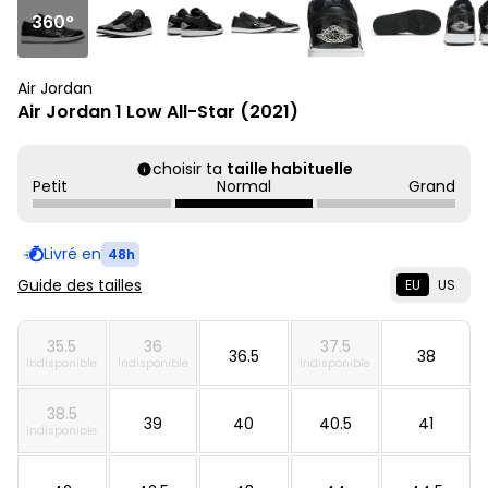
360°
Air Jordan
Air Jordan 1 Low All-Star (2021)
choisir ta
taille habituelle
Petit
Normal
Grand
Livré en
48h
Guide des tailles
EU
US
35.5
36
37.5
36.5
38
Indisponible
Indisponible
Indisponible
38.5
39
40
40.5
41
Indisponible