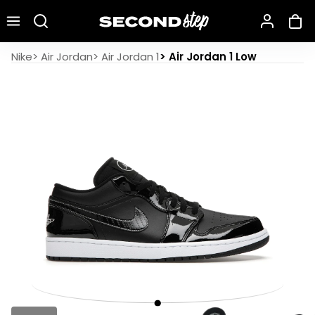
Recherche une marque, un modèle…
Air Jordan 1 Low All-Star (2021)
Nike
>
Air Jordan
>
Air Jordan 1
>
Air Jordan 1 Low