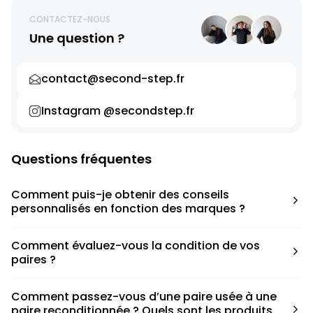
CONTACTEZ-NOUS
Une question ?
contact@second-step.fr
Instagram @secondstep.fr
Questions fréquentes
Comment puis-je obtenir des conseils
personnalisés en fonction des marques ?
Chaque modèle est accompagné d’un conseil pratique
Comment évaluez-vous la condition de vos
pour déterminer la taille appropriée, que ce soit une taille
paires ?
en dessous, au-dessus ou correspondant à votre taille
habituelle.
Nous avons élaboré une grille de notation basée sur les
Comment passez-vous d’une paire usée à une
défauts spécifiques de chaque paire.
paire reconditionnée ? Quels sont les produits