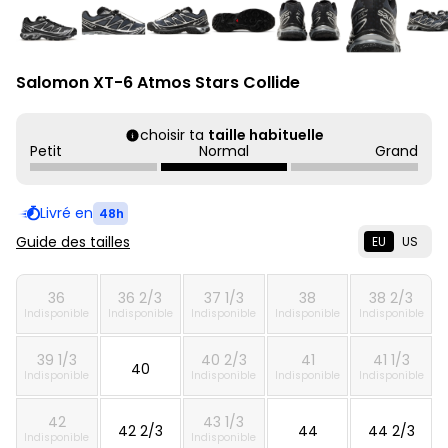
Salomon XT-6 Atmos Stars Collide
choisir ta
taille habituelle
Petit
Normal
Grand
Livré en
48h
Guide des tailles
EU
US
36
36 2/3
37 1/3
38
38 2/3
Indisponible
Indisponible
Indisponible
Indisponible
Indisponible
39 1/3
40 2/3
41
41 1/3
40
Indisponible
Indisponible
Indisponible
Indisponible
42
43 1/3
42 2/3
44
44 2/3
Indisponible
Indisponible