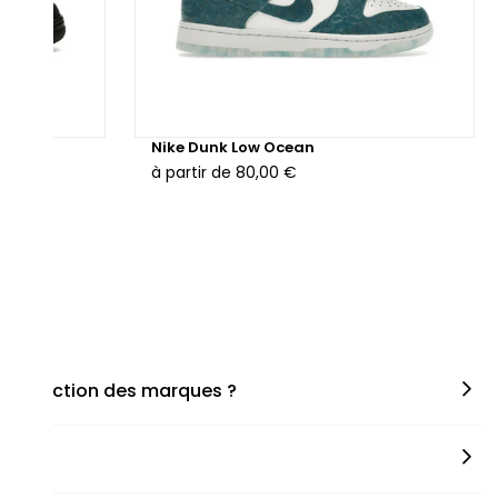
hunder
Nike Dunk Low Ocean
à partir de
80,00 €
en fonction des marques ?
miner la taille appropriée, que ce soit une taille en