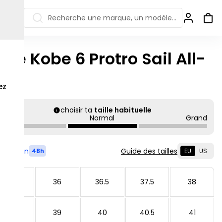
Recherche une marque, un modèle…
ike Kobe 6 Protro Sail All-
ew Balance 550
Salomon
tar
 Jordan
ew Balance 1906
Off-white
ez
s colorées
ew Balance
Ugg
906R
choisir ta
taille habituelle
Asics Gel
Petit
Normal
Grand
ew Balance
002R
ew Balance 9060
Livré en
Guide des tailles
48h
EU
US
35.5
36
36.5
37.5
38
38.5
39
40
40.5
41