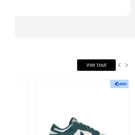
rtise.
Voir tout
48H