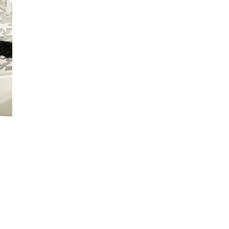
Co
De
Ma
Co