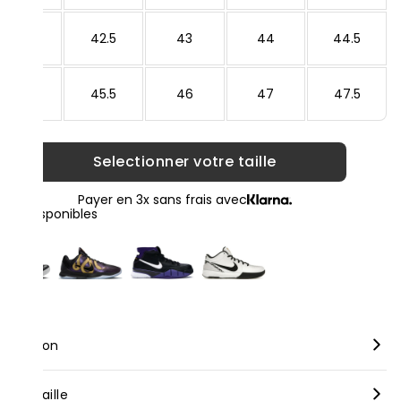
42
42.5
43
44
44.5
45
45.5
46
47
47.5
Selectionner votre taille
Payer en 3x sans frais avec
loris disponibles
scription
rque :
Nike
nseil taille