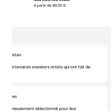
rformance, confort et hommage à une star du basketball.
à partir de
80,00 €
os artistes
es partenaires sneakers artists qui ont fait de
er.
rtenaires
s soigneusement sélectionné pour leur