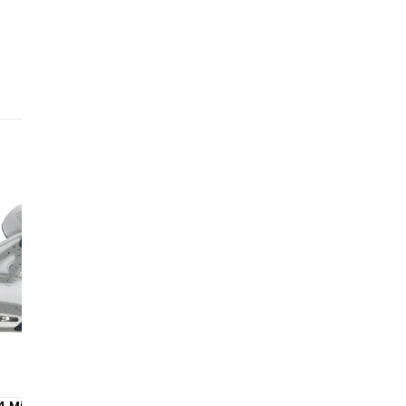
🔴
vi
ac
ma
vo
gr
re
lé
💎
pe
ré
ex
id
ti
la 
 4 Midnight Navy
Air Jordan 4 Retro Yellow T