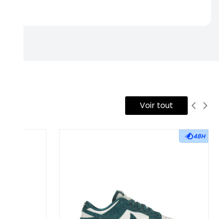
rtise.
Voir tout
48H