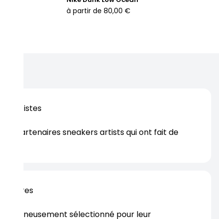
 Que ce soit pour honorer la mémoire de Kobe sur le terrain
à partir de
80,00 €
 pour afficher un style unique et audacieux, la Nike Kobe 5
otro Year of the Mamba Eggplant est parfaite pour ceux qui
uhaitent allier performance, confort et hommage à une
gende intemporelle du basketball.
os artistes
es partenaires sneakers artists qui ont fait de
er.
rtenaires
s soigneusement sélectionné pour leur