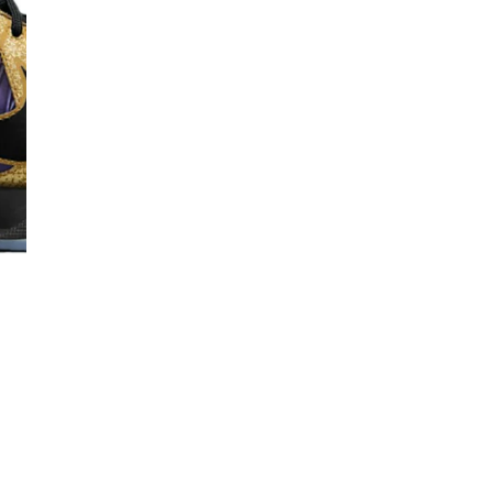
Co
De
Ma
Co