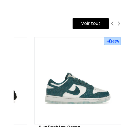
 Le modèle se distingue par son coloris "Eggplant", une teinte
olet profonde qui évoque la puissance et la résilience. Des
Voir tout
cents dorés et noirs complètent l'apparence, symbolisant la
jesté et la grandeur de Kobe, ainsi que son inébranlable
lonté sur le terrain. Les détails en serpent et les éléments
48H
aphiques ajoutent une touche audacieuse et luxueuse,
ndant hommage au surnom "Mamba" et à l'esprit de la
gende.
 La technologie Protro de cette édition garantit des
rformances optimales, avec un amorti Zoom Air qui offre une
activité exceptionnelle à chaque mouvement. La semelle
térieure en caoutchouc offre une traction multidirectionnelle
éale pour les changements de direction rapides, tandis que la
ge en cuir et mesh assure légèreté et confort tout au long de
partie.
hunder
Nike Dunk Low Ocean