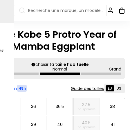
Recherche une marque, un modèle…
ike Kobe 5 Protro Year of
ew Balance 550
Salomon
he Mamba Eggplant
 Jordan
ew Balance 1906
Off-white
ez
s colorées
ew Balance
Ugg
906R
choisir ta
taille habituelle
Asics Gel
Petit
Normal
Grand
ew Balance
002R
ew Balance 9060
Livré en
Guide des tailles
48h
EU
US
37.5
35.5
36
36.5
38
Indisponible
40.5
38.5
39
40
41
Indisponible