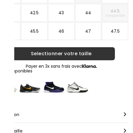
44.5
42
42.5
43
44
Indisponible
45
45.5
46
47
47.5
Selectionner votre taille
Payer en 3x sans frais avec
loris disponibles
scription
rque :
Nike
nseil taille