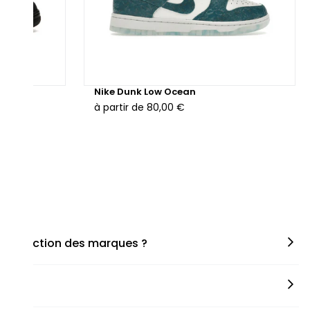
hunder
Nike Dunk Low Ocean
à partir de
80,00 €
en fonction des marques ?
miner la taille appropriée, que ce soit une taille en