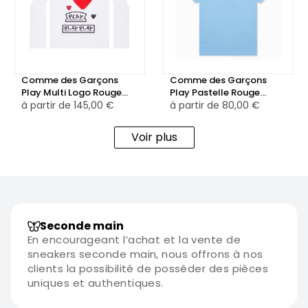
Comme des Garçons
Comme des Garçons
Play Multi Logo Rouge
Play Pastelle Rouge
Heart T-shirt à manches
à partir de
145,00 €
Emblem T-shirt Bleu
à partir de
80,00 €
longues Blanc
Voir plus
Seconde main
En encourageant l’achat et la vente de
sneakers seconde main, nous offrons à nos
clients la possibilité de posséder des pièces
uniques et authentiques.