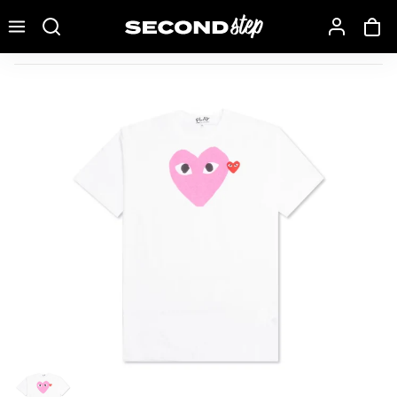
Recherche une marque, un modèle…
T-shirt Comme des Garçons Play Rouge Emblem Heart Bl