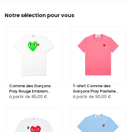
Notre sélection pour vous
Comme des Garçons
T-shirt Comme des
Play Rouge Emblem
Garçons Play Pastelle
Heart T-shirt Blanc/Vert
à partir de
85,00 €
Rouge Emblem Rose
à partir de
90,00 €