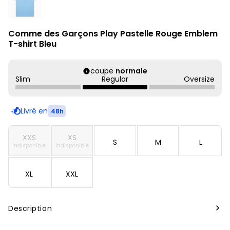
Comme des Garçons Play Pastelle Rouge Emblem
T-shirt Bleu
coupe
normale
Slim
Regular
Oversize
Livré en
48h
XXS
XS
S
M
L
Indisponible
Indisponible
XL
XXL
Description
Marque :
Comme des garçons