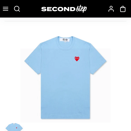
Recherche une marque, un modèle…
Comme des Garçons Play Pastelle Rouge Emblem T-shirt 