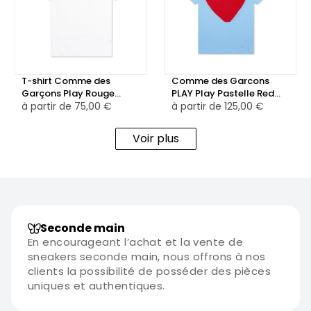
T-shirt Comme des
Comme des Garcons
Garçons Play Rouge
PLAY Play Pastelle Red
Emblem Heart
à partir de
75,00 €
Heart T-shirt Blue
à partir de
125,00 €
Blanc/Rose
Voir plus
Seconde main
En encourageant l’achat et la vente de
sneakers seconde main, nous offrons à nos
clients la possibilité de posséder des pièces
uniques et authentiques.