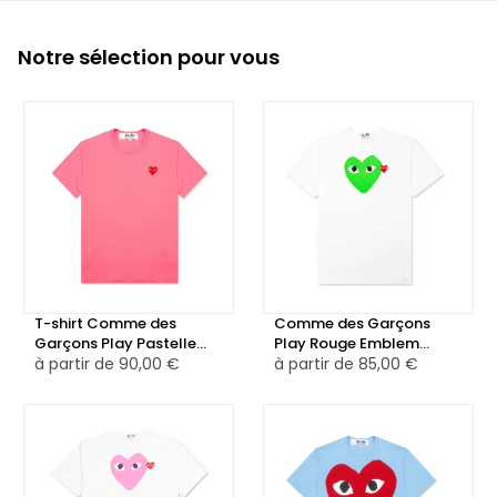
Notre sélection pour vous
T-shirt Comme des
Comme des Garçons
Garçons Play Pastelle
Play Rouge Emblem
Rouge Emblem Rose
à partir de
90,00 €
Heart T-shirt Blanc/Vert
à partir de
85,00 €