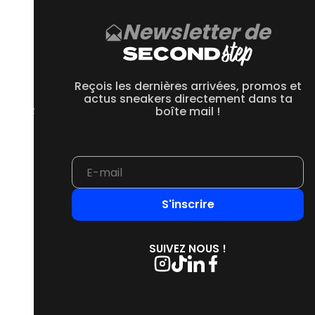
Newsletter de
CE
 550
Reçois les dernières arrivées, promos et
 1906R
actus sneakers directement dans ta
 2002R
boîte mail !
 9060
S'inscrire
SUIVEZ NOUS !