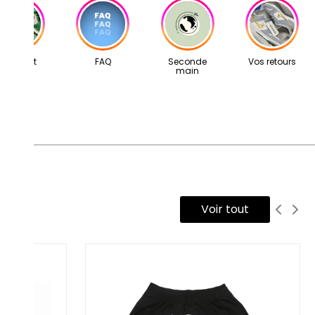
tre adresse mail: contact@second-step.fr.
s articles proviennent exclusivement de notre réseau de
vendeurs partenaires, sélectionnés avec soin pour leur
ertise. Ils vous sont livrés dans leur boîte d’origine,
Concept
FAQ
Seconde
Vos retours
main
compagnés de tous leurs accessoires, ainsi que d’un scellé
cond Step attestant qu’ils ont été contrôlés et expédiés par
tre équipe.
Voir tout