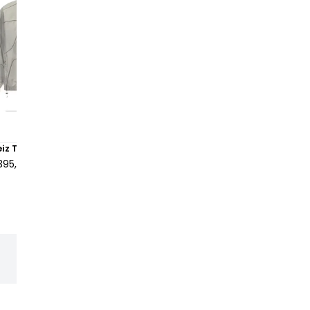
eiz Tracksuit Jacket Grey
Stussy x Nike Nylon Short Bl
395,00 €
à partir de
150,00 €