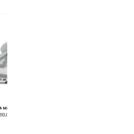
 4 Midnight Navy
Air Jordan 4 Retro Yellow T
210,00 €
à partir de
155,00 €