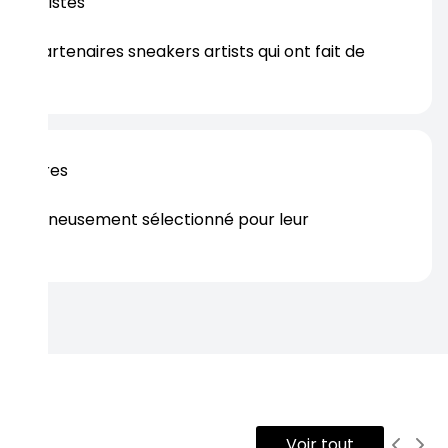
os artistes
es partenaires sneakers artists qui ont fait de
er.
rtenaires
s soigneusement sélectionné pour leur
rtise.
Voir tout