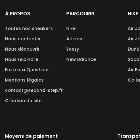
À PROPOS
PARCOURIR
NIKE
Toutes nos sneakers
Nike
Air J
Nous contacter
Adidas
Air J
Nous découvrir
Yeezy
Dunk
Nous rejoindre
New Balance
Saca
Foire aux Questions
Air F
Mentions légales
Coll
contact@second-step.fr
Création du site
Moyens de paiement
Transpor