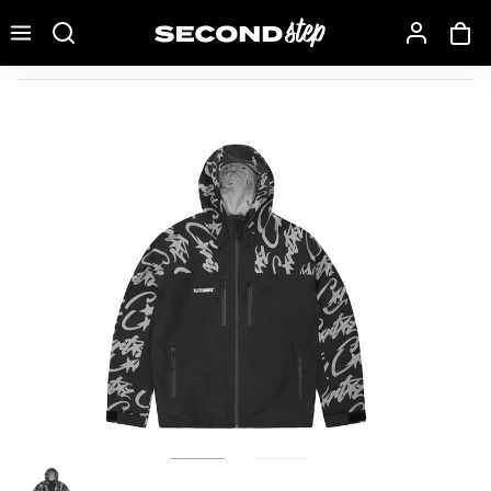
Recherche une marque, un modèle…
Corteiz Elitework Shell Jacket Black