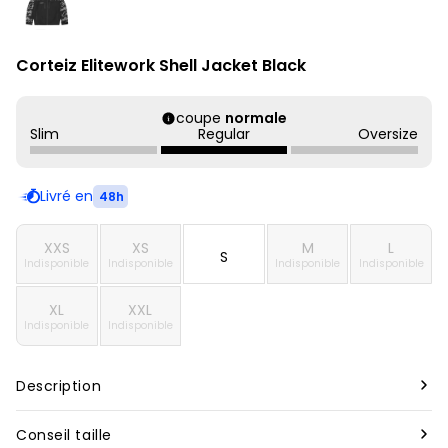
Corteiz Elitework Shell Jacket Black
coupe
normale
Slim
Regular
Oversize
Livré en
48h
XXS
XS
M
L
S
Indisponible
Indisponible
Indisponible
Indisponible
XL
XXL
Indisponible
Indisponible
Description
Marque :
Corteiz
Conseil taille