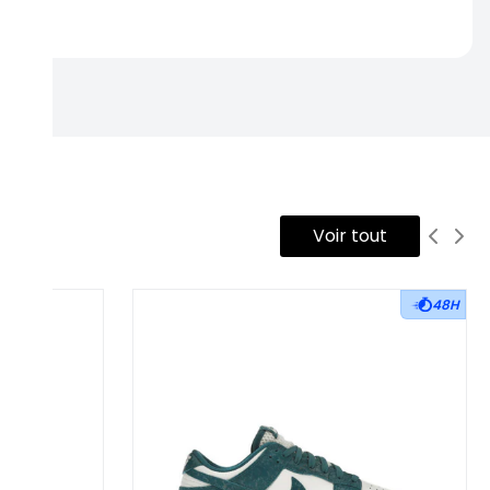
rtise.
Voir tout
48H