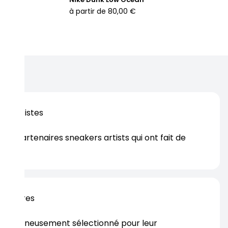
à partir de
80,00 €
os artistes
es partenaires sneakers artists qui ont fait de
er.
rtenaires
s soigneusement sélectionné pour leur