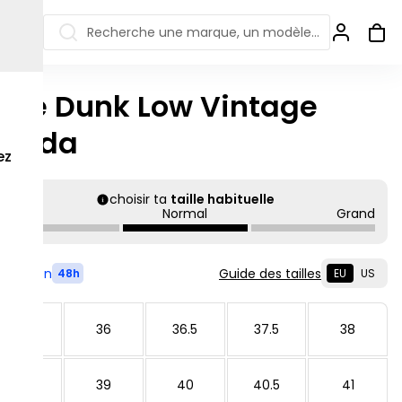
Recherche une marque, un modèle…
ike Dunk Low Vintage
ew Balance 550
Salomon
Panda
 Jordan
ew Balance 1906
Off-white
ez
s colorées
ew Balance
Ugg
906R
choisir ta
taille habituelle
Asics Gel
Petit
Normal
Grand
ew Balance
002R
ew Balance 9060
Livré en
Guide des tailles
48h
EU
US
35.5
36
36.5
37.5
38
38.5
39
40
40.5
41