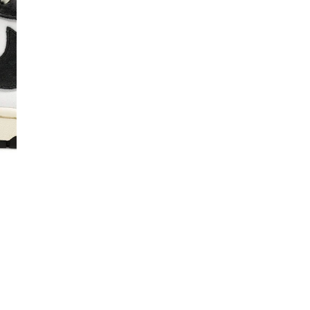
Co
De
Ma
Co