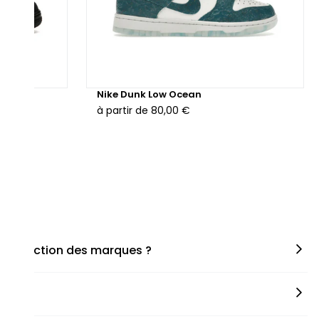
hunder
Nike Dunk Low Ocean
à partir de
80,00 €
en fonction des marques ?
miner la taille appropriée, que ce soit une taille en