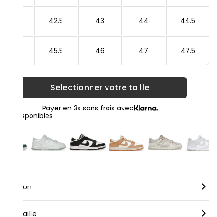
42
42.5
43
44
44.5
45
45.5
46
47
47.5
Selectionner votre taille
Payer en 3x sans frais avec
loris disponibles
scription
rque :
Nike
nseil taille