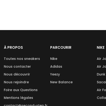
À PROPOS
PARCOURIR
NIKE
Toutes nos sneakers
Nike
Air J
Nous contacter
Adidas
Air J
Nous découvrir
Yeezy
Dunk
Nous rejoindre
New Balance
Saca
Foire aux Questions
Air F
Mentions légales
Coll
contact@second-step.fr