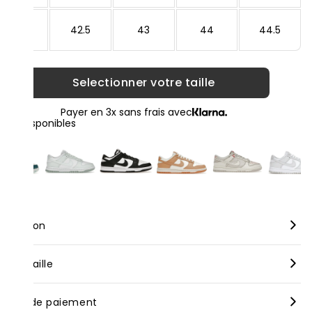
42
42.5
43
44
44.5
Selectionner votre taille
Payer en 3x sans frais avec
loris disponibles
scription
rque :
Nike
nseil taille
dèle :
Nike Dunk Low Twist Light Silver
us vous conseillons de prendre votre taille habituelle pour nos
yens de paiement
oduits neufs, bien que celle-ci puisse varier selon les marques.