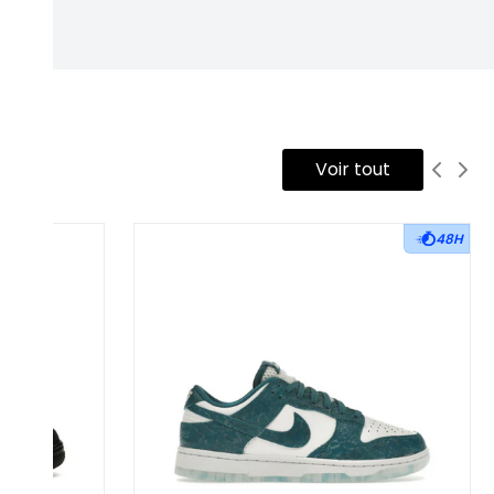
Voir tout
48H