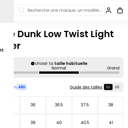
Recherche une marque, un modèle…
ike Dunk Low Twist Light
ew Balance 550
Salomon
ilver
 Jordan
ew Balance 1906
Off-white
ez
s colorées
ew Balance
Ugg
906R
choisir ta
taille habituelle
Asics Gel
Petit
Normal
Grand
ew Balance
002R
ew Balance 9060
Livré en
Guide des tailles
48h
EU
US
35.5
36
36.5
37.5
38
38.5
39
40
40.5
41