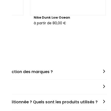
hunder
Nike Dunk Low Ocean
à partir de
80,00 €
en fonction des marques ?
miner la taille appropriée, que ce soit une taille en
s spécifiques de chaque paire.
onditionnée ? Quels sont les produits utilisés ?