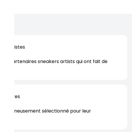
os artistes
es partenaires sneakers artists qui ont fait de
er.
rtenaires
s soigneusement sélectionné pour leur
rtise.