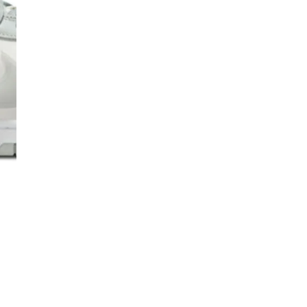
Co
De
Ma
Co
Mo
No
Mo
pr