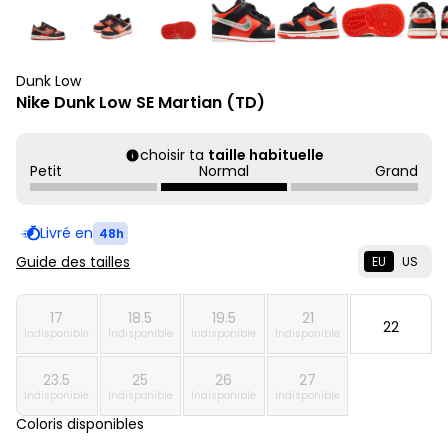
Dunk Low
Nike Dunk Low SE Martian (TD)
choisir ta
taille habituelle
Petit
Normal
Grand
Livré en
48h
Guide des tailles
EU
US
17
18.5
19.5
21
22
Indisponible
Indisponible
Indisponible
Indisponible
23.5
25
26
27
Indisponible
Indisponible
Indisponible
Indisponible
Coloris disponibles