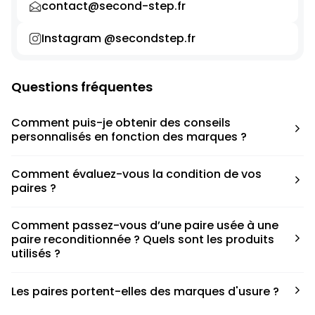
contact@second-step.fr
Instagram @secondstep.fr
Questions fréquentes
Comment puis-je obtenir des conseils
personnalisés en fonction des marques ?
Chaque modèle est accompagné d’un conseil pratique
Comment évaluez-vous la condition de vos
pour déterminer la taille appropriée, que ce soit une taille
paires ?
en dessous, au-dessus ou correspondant à votre taille
habituelle.
Nous avons élaboré une grille de notation basée sur les
Comment passez-vous d’une paire usée à une
défauts spécifiques de chaque paire.
paire reconditionnée ? Quels sont les produits
utilisés ?
Nous collaborons avec des partenaires sneakers artists qui
Les paires portent-elles des marques d'usure ?
ont fait de cette passion leur métier afin de reconditionner
les paires. Le processus de nettoyage fait appel à divers