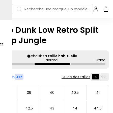
Recherche une marque, un modèle…
ike Dunk Low Retro Split
ew Balance 550
Salomon
eep Jungle
 Jordan
ew Balance 1906
Off-white
ez
s colorées
ew Balance
Ugg
906R
choisir ta
taille habituelle
Asics Gel
Petit
Normal
Grand
ew Balance
002R
ew Balance 9060
Livré en
Guide des tailles
48h
EU
US
38.5
39
40
40.5
41
42
42.5
43
44
44.5