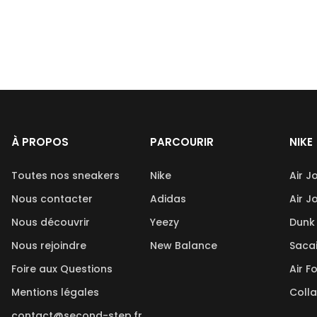
À PROPOS
PARCOURIR
NIKE
Toutes nos sneakers
Nike
Air J
Nous contacter
Adidas
Air J
Nous découvrir
Yeezy
Dunk
Nous rejoindre
New Balance
Saca
Foire aux Questions
Air F
Mentions légales
Coll
contact@second-step.fr