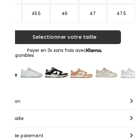
45
45.5
46
47
47.5
Selectionner votre taille
Payer en 3x sans frais avec
loris disponibles
scription
rque :
Nike
nseil taille
dèle :
Nike Dunk Low Retro Split Deep Jungle
us vous conseillons de prendre votre taille habituelle pour nos
yens de paiement
oduits neufs, bien que celle-ci puisse varier selon les marques.