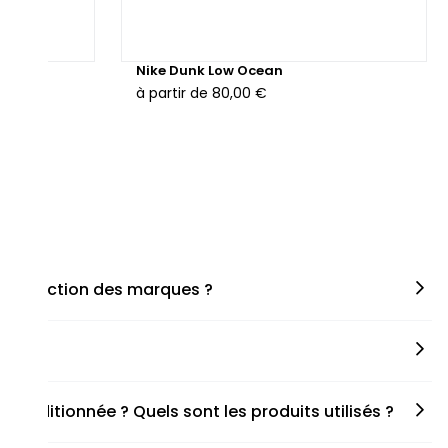
hunder
Nike Dunk Low Ocean
à partir de
80,00 €
en fonction des marques ?
miner la taille appropriée, que ce soit une taille en
s spécifiques de chaque paire.
onditionnée ? Quels sont les produits utilisés ?