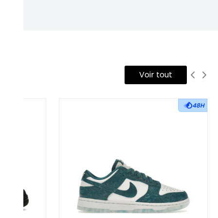
Voir tout
48H