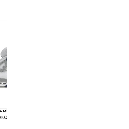
 4 Midnight Navy
Air Jordan 4 Retro Yellow T
210,00 €
à partir de
155,00 €