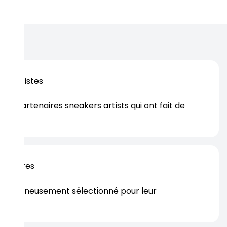
os artistes
es partenaires sneakers artists qui ont fait de
er.
rtenaires
s soigneusement sélectionné pour leur
rtise.