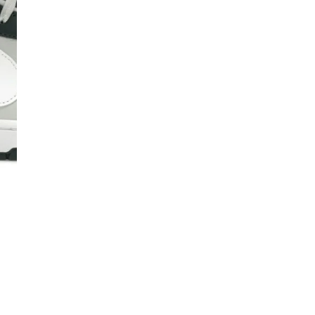
Co
De
Ma
Co
Mo
No
Mo
pr