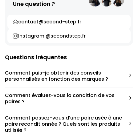
Une question ?
contact@second-step.fr
Instagram @secondstep.fr
Questions fréquentes
Comment puis-je obtenir des conseils
personnalisés en fonction des marques ?
Chaque modèle est accompagné d’un conseil pratique
Comment évaluez-vous la condition de vos
pour déterminer la taille appropriée, que ce soit une taille
paires ?
en dessous, au-dessus ou correspondant à votre taille
habituelle.
Nous avons élaboré une grille de notation basée sur les
Comment passez-vous d’une paire usée à une
défauts spécifiques de chaque paire.
paire reconditionnée ? Quels sont les produits
utilisés ?