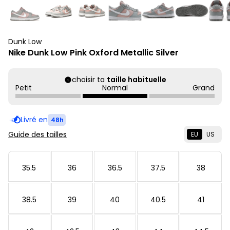
Dunk Low
Nike Dunk Low Pink Oxford Metallic Silver
choisir ta
taille habituelle
Petit
Normal
Grand
Livré en
48h
Guide des tailles
EU
US
35.5
36
36.5
37.5
38
38.5
39
40
40.5
41