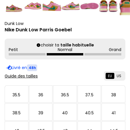
Dunk Low
Nike Dunk Low Parris Goebel
choisir ta
taille habituelle
Petit
Normal
Grand
Livré en
48h
Guide des tailles
EU
US
35.5
36
36.5
37.5
38
38.5
39
40
40.5
41