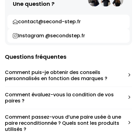
Une question ?
contact@second-step.fr
Instagram @secondstep.fr
Questions fréquentes
Comment puis-je obtenir des conseils
personnalisés en fonction des marques ?
Chaque modèle est accompagné d’un conseil pratique
Comment évaluez-vous la condition de vos
pour déterminer la taille appropriée, que ce soit une taille
paires ?
en dessous, au-dessus ou correspondant à votre taille
habituelle.
Nous avons élaboré une grille de notation basée sur les
Comment passez-vous d’une paire usée à une
défauts spécifiques de chaque paire.
paire reconditionnée ? Quels sont les produits
utilisés ?