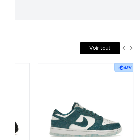
Voir tout
48H