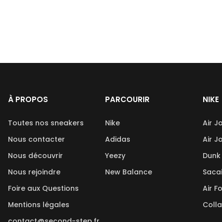
À PROPOS
PARCOURIR
NIKE
Toutes nos sneakers
Nike
Air J
Nous contacter
Adidas
Air J
Nous découvrir
Yeezy
Dunk
Nous rejoindre
New Balance
Saca
Foire aux Questions
Air F
Mentions légales
Coll
contact@second-step.fr