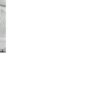
Co
De
Ma
Co
Mo
No
Mo
pr