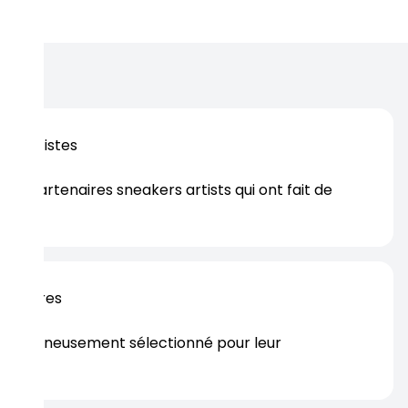
os artistes
es partenaires sneakers artists qui ont fait de
er.
rtenaires
s soigneusement sélectionné pour leur
rtise.