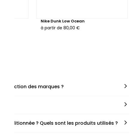
hunder
Nike Dunk Low Ocean
à partir de
80,00 €
en fonction des marques ?
miner la taille appropriée, que ce soit une taille en
s spécifiques de chaque paire.
onditionnée ? Quels sont les produits utilisés ?