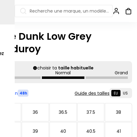
Recherche une marque, un modèle…
ike Dunk Low Grey
ew Balance 550
Salomon
orduroy
 Jordan
ew Balance 1906
Off-white
ez
s colorées
ew Balance
Ugg
906R
choisir ta
taille habituelle
Asics Gel
Petit
Normal
Grand
ew Balance
002R
ew Balance 9060
Livré en
Guide des tailles
48h
EU
US
35.5
36
36.5
37.5
38
38.5
39
40
40.5
41