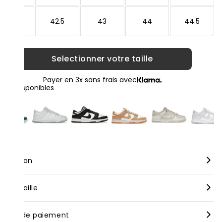
42
42.5
43
44
44.5
Selectionner votre taille
Payer en 3x sans frais avec
loris disponibles
scription
rque :
Nike
nseil taille
dèle :
Nike Dunk Low Grey Corduroy
us vous conseillons de prendre votre taille habituelle pour nos
yens de paiement
oduits neufs, bien que celle-ci puisse varier selon les marques.