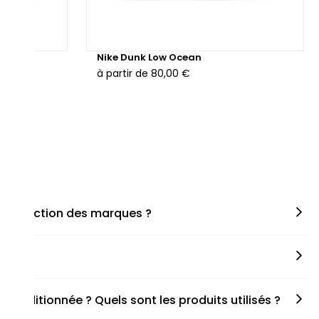
hunder
Nike Dunk Low Ocean
à partir de
80,00 €
en fonction des marques ?
miner la taille appropriée, que ce soit une taille en
s spécifiques de chaque paire.
onditionnée ? Quels sont les produits utilisés ?