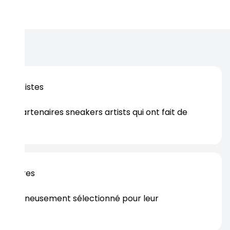
 élégante.
os artistes
es partenaires sneakers artists qui ont fait de
er.
rtenaires
s soigneusement sélectionné pour leur
rtise.