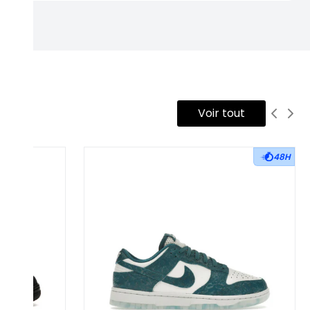
Voir tout
48H